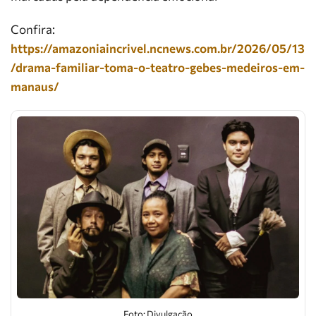
Confira:
https://amazoniaincrivel.ncnews.com.br/2026/05/13
/drama-familiar-toma-o-teatro-gebes-medeiros-em-
manaus/
Foto: Divulgação