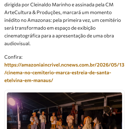
dirigida por Cleinaldo Marinho e assinada pela CM
ArteCultura & Produções, marcará um momento
inédito no Amazonas: pela primeira vez, um cemitério
será transformado em espaço de exibição
cinematográfica para a apresentação de uma obra
audiovisual.
Confira:
https://amazoniaincrivel.ncnews.com.br/2026/05/13
/cinema-no-cemiterio-marca-estreia-de-santa-
etelvina-em-manaus/