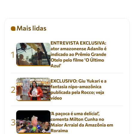
Mais lidas
ENTREVISTA EXCLUSIVA:
ator amazonense Adanilo é
1
indicado ao Prêmio Grande
Otelo pelo filme ‘O Último
Azul’
EXCLUSIVO: Giu Yukari e a
fantasia nipo-amazônica
2
publicada pela Rocco; veja
vídeo
‘A paçoca é uma delícia!’,
comenta Milton Cunha no
3
Maior Arraial da Amazônia em
Roraima