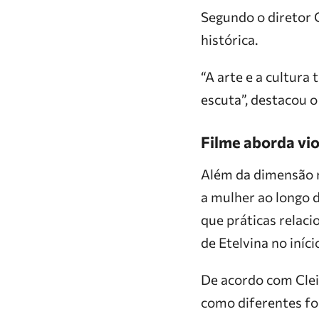
Segundo o diretor 
histórica.
“A arte e a cultur
escuta”, destacou o
Filme aborda vio
Além da dimensão r
a mulher ao longo d
que práticas relaci
de Etelvina no iníci
De acordo com Clei
como diferentes fo