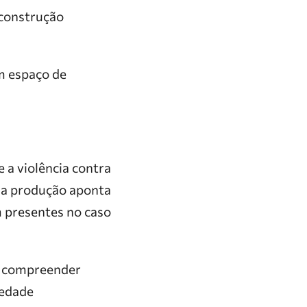
econstrução
m espaço de
 a violência contra
, a produção aponta
m presentes no caso
 a compreender
iedade