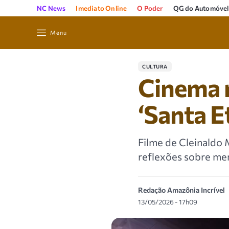
NC News
Imediato Online
O Poder
QG do Automóvel
Menu
CULTURA
Cinema n
‘Santa E
Filme de Cleinaldo 
reflexões sobre mem
Redação Amazônia Incrível
13/05/2026 - 17h09