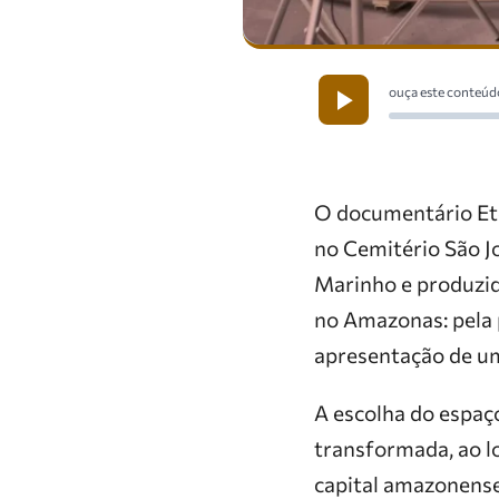
ouça este conteúd
O documentário Etel
no Cemitério São Jo
Marinho e produzid
no Amazonas: pela 
apresentação de u
A escolha do espaço
transformada, ao l
capital amazonense