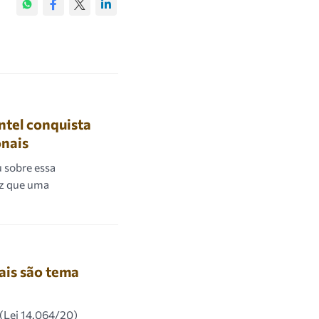
tel conquista
onais
u sobre essa
ez que uma
ais são tema
 (Lei 14.064/20)