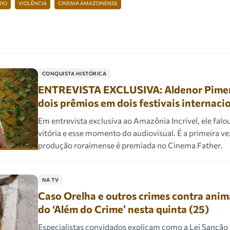
RIO
VIOLÊNCIA
CINEMA AMAZONENSE
CONQUISTA HISTÓRICA
ENTREVISTA EXCLUSIVA: Aldenor Pimen
dois prêmios em dois festivais internaci
Em entrevista exclusiva ao Amazônia Incrível, ele falo
vitória e esse momento do audiovisual. É a primeira v
produção roraimense é premiada no Cinema Father.
NA TV
Caso Orelha e outros crimes contra anim
do ‘Além do Crime’ nesta quinta (25)
Especialistas convidados explicam como a Lei Sanção