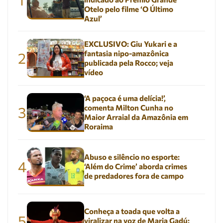
Otelo pelo filme ‘O Último
Azul’
EXCLUSIVO: Giu Yukari e a
fantasia nipo-amazônica
2
publicada pela Rocco; veja
vídeo
‘A paçoca é uma delícia!’,
comenta Milton Cunha no
3
Maior Arraial da Amazônia em
Roraima
Abuso e silêncio no esporte:
4
‘Além do Crime’ aborda crimes
de predadores fora de campo
Conheça a toada que volta a
5
viralizar na voz de Maria Gadú: