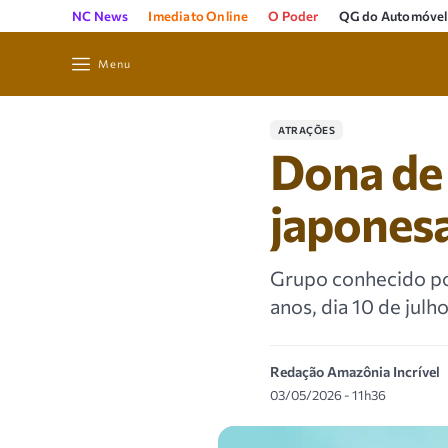
NC News
Imediato Online
O Poder
QG do Automóvel
Menu
ATRAÇÕES
Dona de 
japones
Grupo conhecido po
anos, dia 10 de jul
Redação Amazônia Incrível
03/05/2026 - 11h36