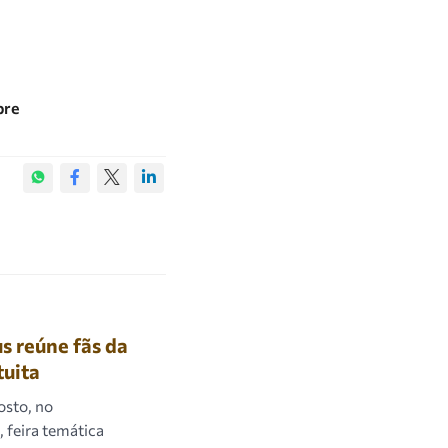
bre
 reúne fãs da
tuita
osto, no
 feira temática