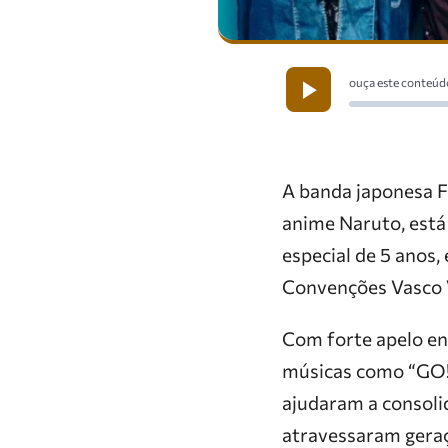
ouça este conteúd
A banda japonesa F
anime Naruto, est
especial de 5 anos,
Convenções Vasco 
Com forte apelo en
músicas como “GO!!
ajudaram a consoli
atravessaram geraç