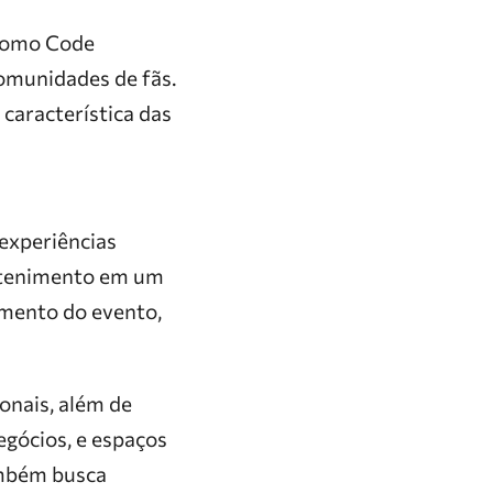
 como Code
omunidades de fãs.
 característica das
experiências
retenimento em um
mento do evento,
onais, além de
egócios, e espaços
ambém busca