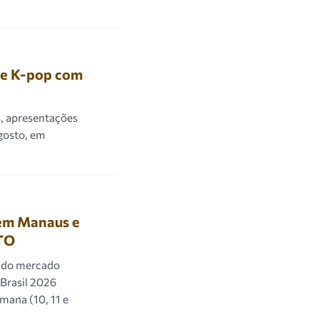
 e K-pop com
s, apresentações
agosto, em
em Manaus e
ATO
o do mercado
Brasil 2026
mana (10, 11 e