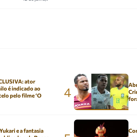
LUSIVA: ator
Abu
4
lo é indicado ao
Cri
elo pelo filme ‘O
for
kari e a fantasia
Con