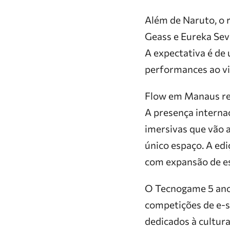
Além de Naruto, o 
Geass e Eureka Sev
A expectativa é de 
performances ao vi
Flow em Manaus ref
A presença interna
imersivas que vão 
único espaço. A e
com expansão de e
O Tecnogame 5 anos
competições de e-sp
dedicados à cultur