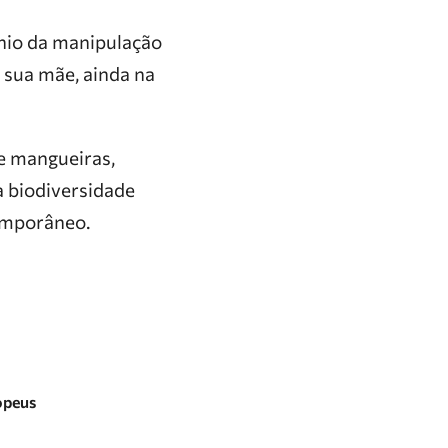
ínio da manipulação
 sua mãe, ainda na
 e mangueiras,
 biodiversidade
emporâneo.
opeus