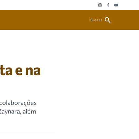
Buscar
ta e na
i colaborações
Zaynara, além