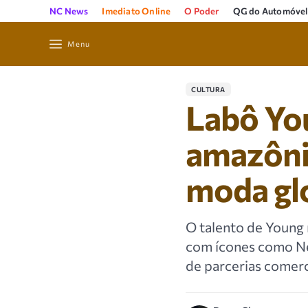
NC News
Imediato Online
O Poder
QG do Automóvel
Menu
CULTURA
Labô You
amazônic
moda gl
O talento de Young 
com ícones como Ne
de parcerias comerc