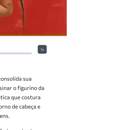
1x
consolida sua
inar o figurino da
tica que costura
orno de cabeça e
ens.