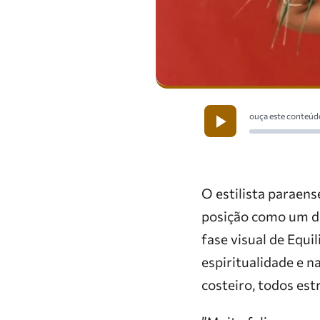
ouça este conteúd
O estilista paraens
posição como um do
fase visual de Equ
espiritualidade e 
costeiro, todos es