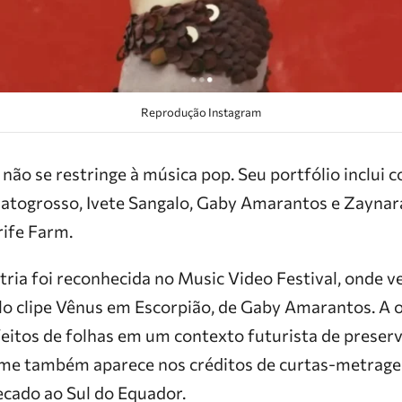
Reprodução Instagram
 não se restringe à música pop. Seu portfólio inclui
togrosso, Ivete Sangalo, Gaby Amarantos e Zaynara
rife Farm.
ria foi reconhecida no Music Video Festival, onde v
lo clipe Vênus em Escorpião, de Gaby Amarantos. A
feitos de folhas em um contexto futurista de preser
nome também aparece nos créditos de curtas-metra
ecado ao Sul do Equador.