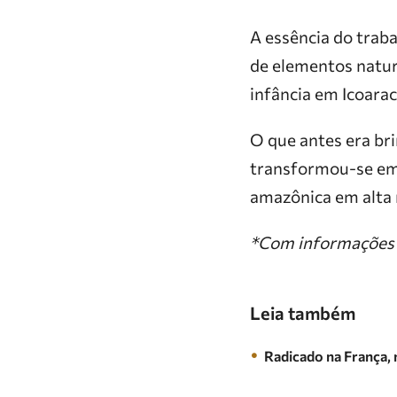
​A essência do trab
de elementos natur
infância em Icoarac
​O que antes era br
transformou-se em 
amazônica em alta 
*Com informações d
Leia também
Radicado na França,