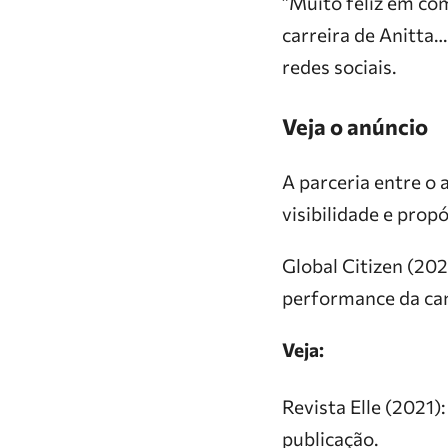
​”Muito feliz em co
carreira de Anitta…
redes sociais.
Veja o anúncio
​A parceria entre o
visibilidade e propó
Global Citizen (20
performance da can
Veja:
​Revista Elle (2021)
publicação.