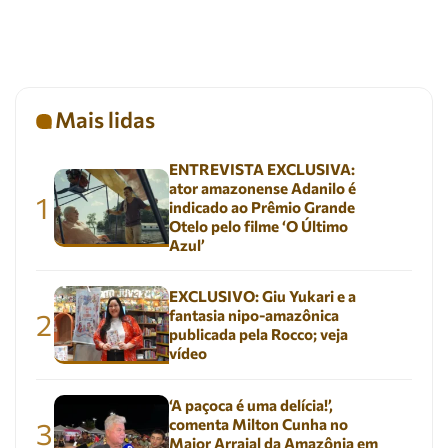
Mais lidas
ENTREVISTA EXCLUSIVA:
ator amazonense Adanilo é
1
indicado ao Prêmio Grande
Otelo pelo filme ‘O Último
Azul’
EXCLUSIVO: Giu Yukari e a
fantasia nipo-amazônica
2
publicada pela Rocco; veja
vídeo
‘A paçoca é uma delícia!’,
comenta Milton Cunha no
3
Maior Arraial da Amazônia em