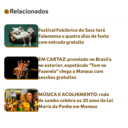
Relacionados
Festival Folclórico do Sesc terá
Falamansa e quatro dias de festa
com entrada gratuita
EM CARTAZ: premiado no Brasil e
no exterior, espetáculo “Tom na
Fazenda” chega a Manaus com
sessões gratuitas
MÚSICA E ACOLHIMENTO: roda
de samba celebra os 20 anos da Lei
Maria da Penha em Manaus