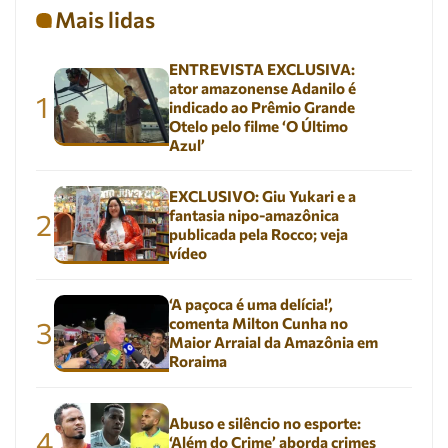
Mais lidas
ENTREVISTA EXCLUSIVA:
ator amazonense Adanilo é
1
indicado ao Prêmio Grande
Otelo pelo filme ‘O Último
Azul’
EXCLUSIVO: Giu Yukari e a
fantasia nipo-amazônica
2
publicada pela Rocco; veja
vídeo
‘A paçoca é uma delícia!’,
comenta Milton Cunha no
3
Maior Arraial da Amazônia em
Roraima
Abuso e silêncio no esporte:
4
‘Além do Crime’ aborda crimes