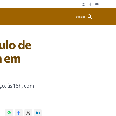
Buscar
ulo de
a em
ço, às 18h, com