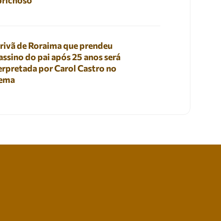
prichoso
rivã de Roraima que prendeu
assino do pai após 25 anos será
erpretada por Carol Castro no
nema