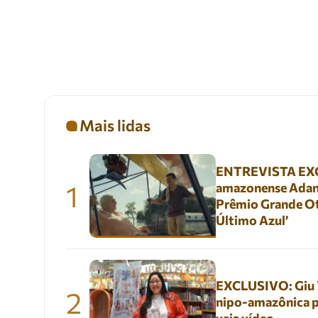
Mais lidas
ENTREVISTA EXC
1
amazonense Adani
Prêmio Grande Ot
Último Azul’
EXCLUSIVO: Giu Yu
2
nipo-amazônica p