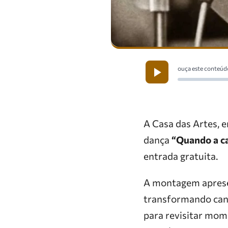
ouça este conteúd
A Casa das Artes, e
dança
“Quando a ca
entrada gratuita.
A montagem apresen
transformando canç
para revisitar mome