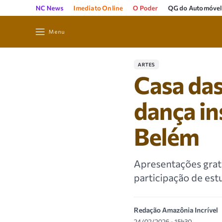
NC News
Imediato Online
O Poder
QG do Automóvel
Menu
ARTES
Casa das
dança in
Belém
Apresentações gratu
participação de est
Redação Amazônia Incrível
24/02/2026 - 15h30