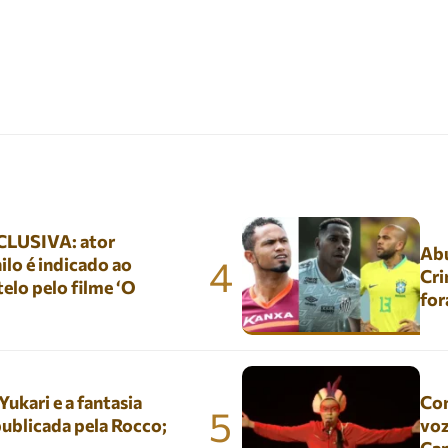
LUSIVA: ator
Abu
4
lo é indicado ao
Cri
elo pelo filme ‘O
for
kari e a fantasia
Con
5
ublicada pela Rocco;
voz