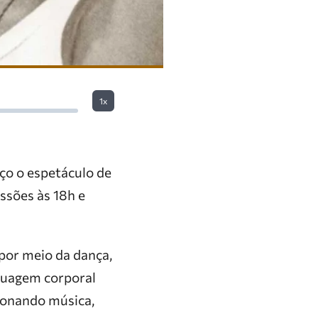
1x
rço o espetáculo de
essões às 18h e
 por meio da dança,
guagem corporal
cionando música,