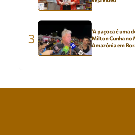
veja vídeo
‘A paçoca é uma de
3
Milton Cunha no M
Amazônia em Ror