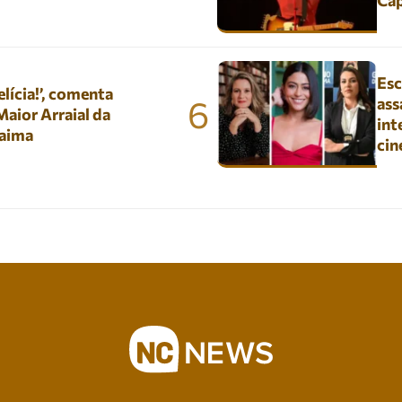
Ca
Esc
lícia!’, comenta
6
ass
aior Arraial da
int
aima
ci