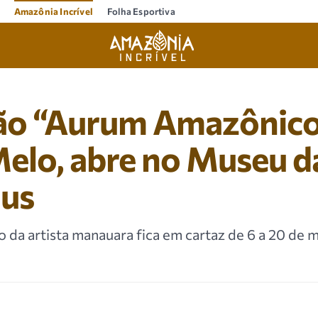
Amazônia Incrível
Folha Esportiva
ão “Aurum Amazônico”
elo, abre no Museu d
us
o da artista manauara fica em cartaz de 6 a 20 de