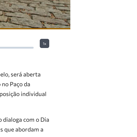
1x
lo, será aberta
o no Paço da
posição individual
o dialoga com o Dia
as que abordam a