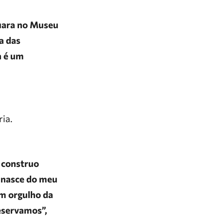
auara no Museu
a das
a é um
ia.
 construo
 nasce do meu
am orgulho da
eservamos”,