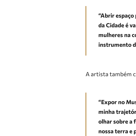
“Abrir espaço
da Cidade é va
mulheres na c
instrumento d
A artista também c
“Expor no Mus
minha trajetó
olhar sobre a 
nossa terra e