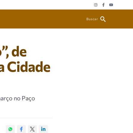
Buscar
, de
a Cidade
 março no Paço