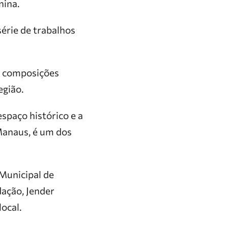
nina.
érie de trabalhos
ir composições
egião.
espaço histórico e a
Manaus, é um dos
Municipal de
dação, Jender
local.