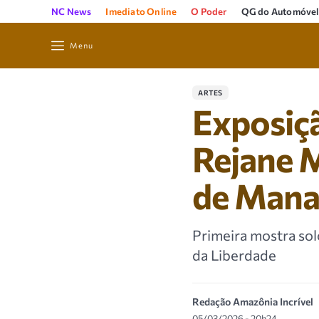
NC News
Imediato Online
O Poder
QG do Automóvel
Menu
ARTES
Exposiç
Rejane M
de Mana
Primeira mostra sol
da Liberdade
Redação Amazônia Incrível
05/03/2026 - 20h24