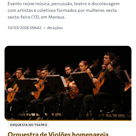
Evento reúne música, percussão, teatro e discotecagem
com artistas e coletivos formados por mulheres nesta
sexta-feira (13), em Manaus.
10/03/2026 09h42
•
Atrações
ORQUESTA NO TEATRO
Orquestra de Violões homenageia