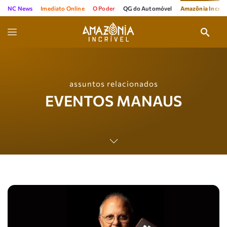
NC News
Imediato Online
O Poder
QG do Automóvel
Amazônia Incríve
assuntos relacionados
EVENTOS MANAUS