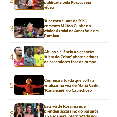
publicada pela Rocco; veja
vídeo
‘A paçoca é uma delícia!’,
comenta Milton Cunha no
3
Maior Arraial da Amazônia em
Roraima
Abuso e silêncio no esporte:
4
‘Além do Crime’ aborda crimes
de predadores fora de campo
Conheça a toada que volta a
5
viralizar na voz de Maria Gadú:
‘Kananciuê’ do Caprichoso
Escrivã de Roraima que
prendeu assassino do pai após
6
25 anos será interpretada por