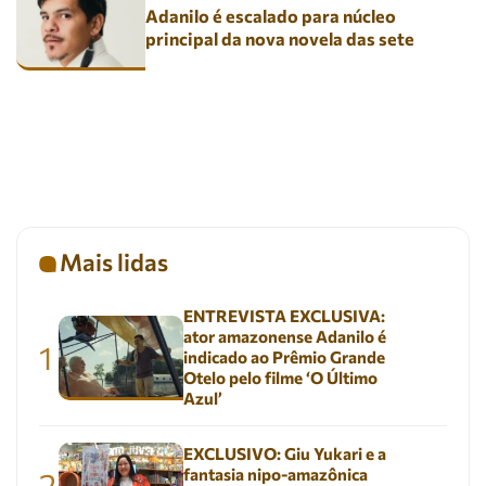
Adanilo é escalado para núcleo
principal da nova novela das sete
Mais lidas
ENTREVISTA EXCLUSIVA:
ator amazonense Adanilo é
1
indicado ao Prêmio Grande
Otelo pelo filme ‘O Último
Azul’
EXCLUSIVO: Giu Yukari e a
fantasia nipo-amazônica
2