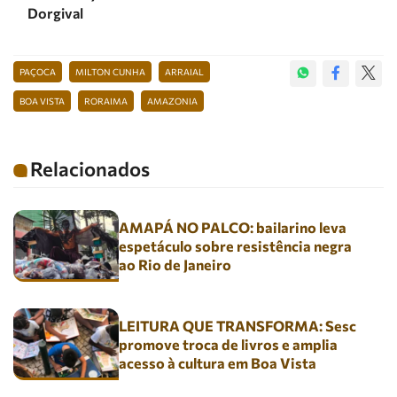
Dorgival
PAÇOCA
MILTON CUNHA
ARRAIAL
BOA VISTA
RORAIMA
AMAZONIA
Relacionados
AMAPÁ NO PALCO: bailarino leva
espetáculo sobre resistência negra
ao Rio de Janeiro
LEITURA QUE TRANSFORMA: Sesc
promove troca de livros e amplia
acesso à cultura em Boa Vista