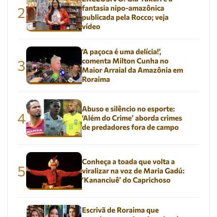
fantasia nipo-amazônica
2
publicada pela Rocco; veja
vídeo
‘A paçoca é uma delícia!’,
comenta Milton Cunha no
3
Maior Arraial da Amazônia em
Roraima
Abuso e silêncio no esporte:
4
‘Além do Crime’ aborda crimes
de predadores fora de campo
Conheça a toada que volta a
5
viralizar na voz de Maria Gadú:
‘Kananciuê’ do Caprichoso
Escrivã de Roraima que