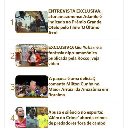
ENTREVISTA EXCLUSIVA:
ator amazonense Adanilo é
1
indicado ao Prêmio Grande
Otelo pelo filme ‘O Último
Azul’
EXCLUSIVO: Giu Yukari e a
fantasia nipo-amazônica
2
publicada pela Rocco; veja
vídeo
‘A paçoca é uma delícia!’,
comenta Milton Cunha no
3
Maior Arraial da Amazônia em
Roraima
Abuso e silêncio no esporte:
4
‘Além do Crime’ aborda crimes
de predadores fora de campo