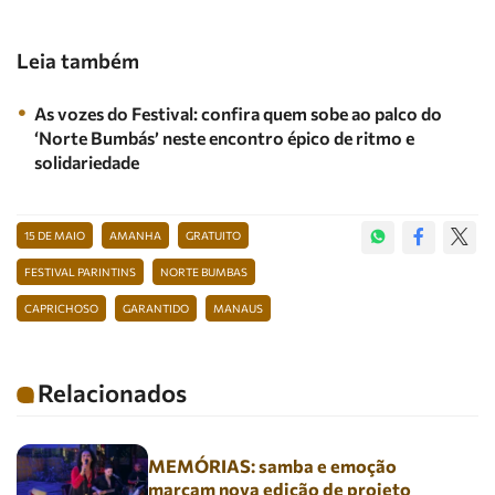
Leia também
As vozes do Festival: confira quem sobe ao palco do
‘Norte Bumbás’ neste encontro épico de ritmo e
solidariedade
15 DE MAIO
AMANHA
GRATUITO
FESTIVAL PARINTINS
NORTE BUMBAS
CAPRICHOSO
GARANTIDO
MANAUS
Relacionados
MEMÓRIAS: samba e emoção
marcam nova edição de projeto