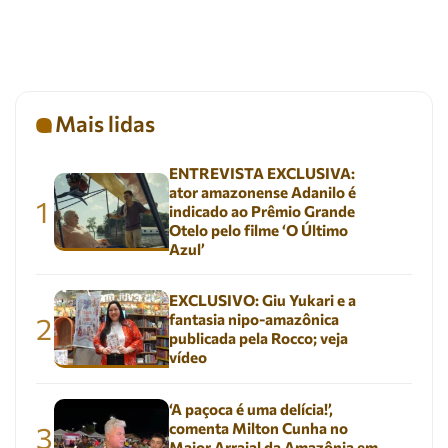
Mais lidas
ENTREVISTA EXCLUSIVA:
ator amazonense Adanilo é
1
indicado ao Prêmio Grande
Otelo pelo filme ‘O Último
Azul’
EXCLUSIVO: Giu Yukari e a
fantasia nipo-amazônica
2
publicada pela Rocco; veja
vídeo
‘A paçoca é uma delícia!’,
comenta Milton Cunha no
3
Maior Arraial da Amazônia em