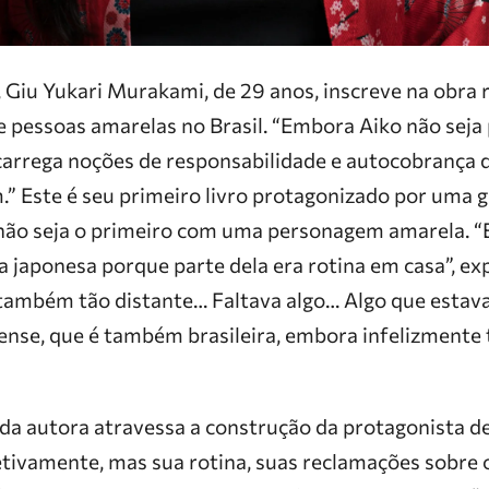
 Giu Yukari Murakami, de 29 anos, inscreve na obra r
de pessoas amarelas no Brasil. “Embora Aiko não seja
 carrega noções de responsabilidade e autocobrança
” Este é seu primeiro livro protagonizado por uma g
 não seja o primeiro com uma personagem amarela. “
ra japonesa porque parte dela era rotina em casa”, ex
mbém tão distante… Faltava algo… Algo que estava
ense, que é também brasileira, embora infelizmente
 da autora atravessa a construção da protagonista d
etivamente, mas sua rotina, suas reclamações sobre o