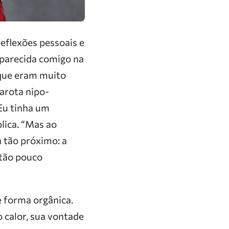
eflexões pessoais e
 parecida comigo na
 que eram muito
arota nipo-
Eu tinha um
plica. “Mas ao
 tão próximo: a
 tão pouco
e forma orgânica.
 calor, sua vontade