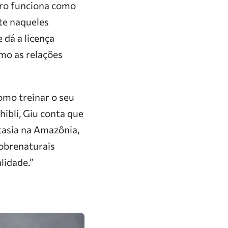
ero funciona como
nte naqueles
 dá a licença
mo as relações
omo treinar o seu
ibli, Giu conta que
tasia na Amazônia,
sobrenaturais
lidade.”