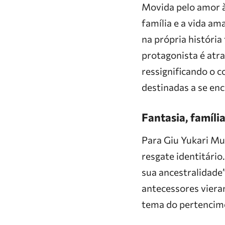
Movida pelo amor à
família e a vida am
na própria história
protagonista é atr
ressignificando o c
destinadas a se enc
Fantasia, famíli
Para Giu Yukari Mu
resgate identitári
sua ancestralidade”
antecessores viera
tema do pertencim