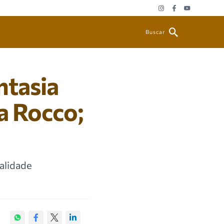
Buscar
ntasia
a Rocco;
ralidade