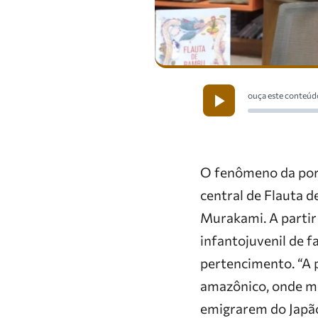
ouça este conteúd
O fenômeno da poro
central de Flauta d
Murakami. A partir
infantojuvenil de f
pertencimento. “A p
amazônico, onde mi
emigrarem do Japão”