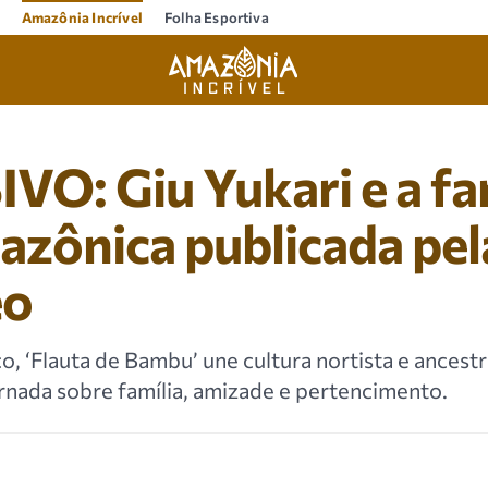
Amazônia Incrível
Folha Esportiva
O: Giu Yukari e a fa
zônica publicada pel
eo
o, ‘Flauta de Bambu’ une cultura nortista e ancest
nada sobre família, amizade e pertencimento.