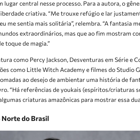
m lugar central nesse processo. Para a autora, o gên
liberdade criativa. “Me trouxe refúgio e lar justame
me sentia mais solitária”, relembra. “A fantasia me
 mundos extraordinários, mas que ao fim mostram co
e toque de magia.”
ntura como Percy Jackson, Desventuras em Série e C
ões como Little Witch Academy e filmes do Studio Gh
 somadas ao desejo de ambientar uma história de fan
ro. “Há referências de youkais (espíritos/criaturas 
 algumas criaturas amazônicas para mostrar essa dua
o Norte do Brasil