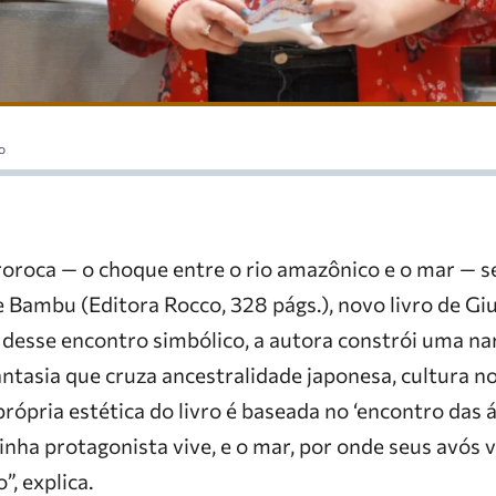
o
roca — o choque entre o rio amazônico e o mar — 
e Bambu (Editora Rocco, 328 págs.), novo livro de Gi
 desse encontro simbólico, a autora constrói uma na
antasia que cruza ancestralidade japonesa, cultura no
rópria estética do livro é baseada no ‘encontro das á
nha protagonista vive, e o mar, por onde seus avós 
, explica.