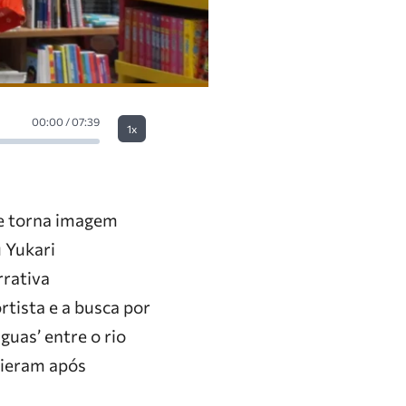
00:00 / 07:39
1x
se torna imagem
u Yukari
rrativa
rtista e a busca por
guas’ entre o rio
vieram após