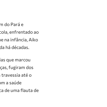
m do Pará e
scola, enfrentado ao
e na infância, Aiko
da há décadas.
rias que marcou
nças, fugiram dos
travessia até o
com a saúde
ca de uma flauta de