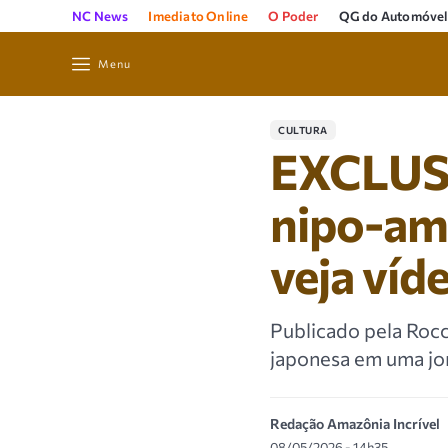
NC News
Imediato Online
O Poder
QG do Automóvel
Menu
CULTURA
EXCLUSIV
nipo-ama
veja víd
Publicado pela Rocc
japonesa em uma jor
Redação Amazônia Incrível
08/05/2026 - 14h35