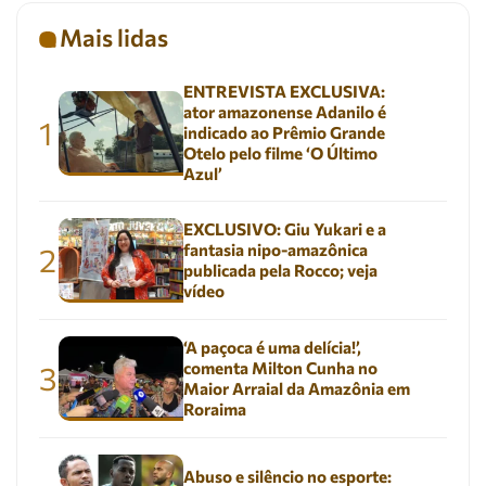
Mais lidas
ENTREVISTA EXCLUSIVA:
ator amazonense Adanilo é
1
indicado ao Prêmio Grande
Otelo pelo filme ‘O Último
Azul’
EXCLUSIVO: Giu Yukari e a
fantasia nipo-amazônica
2
publicada pela Rocco; veja
vídeo
‘A paçoca é uma delícia!’,
comenta Milton Cunha no
3
Maior Arraial da Amazônia em
Roraima
Abuso e silêncio no esporte: