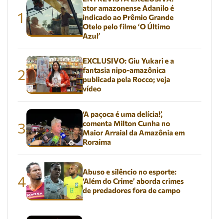
ator amazonense Adanilo é
1
indicado ao Prêmio Grande
Otelo pelo filme ‘O Último
Azul’
EXCLUSIVO: Giu Yukari e a
fantasia nipo-amazônica
2
publicada pela Rocco; veja
vídeo
‘A paçoca é uma delícia!’,
comenta Milton Cunha no
3
Maior Arraial da Amazônia em
Roraima
Abuso e silêncio no esporte:
4
‘Além do Crime’ aborda crimes
de predadores fora de campo