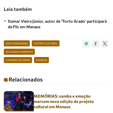
Leia também
Itamar Vieira Júnior, autor de ‘Torto Arado’ participará
da Flic em Manaus
JOAO FERNANDES
CENTRO CULTURAL
SALDANHA MARINHO
CASARÃO DE IDEIAS
MANAUS
Relacionados
MEMÓRIAS: samba e emoção
marcam nova edição de projeto
cultural em Manaus