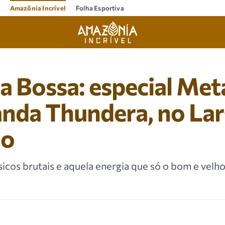
Amazônia Incrível
Folha Esportiva
a Bossa: especial Meta
anda Thundera, no La
ão
icos brutais e aquela energia que só o bom e velh