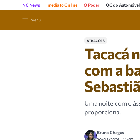
NC News
Imediato Online
O Poder
QG do Automóvel
Menu
ATRAÇÕES
Tacacá n
com a b
Sebasti
Uma noite com cláss
proporciona.
Bruna Chagas
20/04/2026 - 11h37