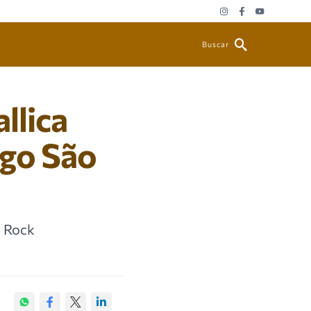
Buscar
llica
rgo São
o Rock