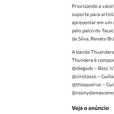
Priorizando a valor
suporte para artis
apresentar em um c
pelo palco do Tacac
da Silva, Renato Br
A banda Thuandera 
Thundera é compos
@dieguds – Bass ‘n’
@cirotasso – Guita
@thiaqueiroz – Gui
@raonydamasceno
Veja o anúncio