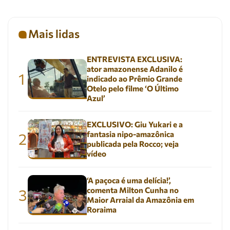
Mais lidas
ENTREVISTA EXCLUSIVA:
ator amazonense Adanilo é
1
indicado ao Prêmio Grande
Otelo pelo filme ‘O Último
Azul’
EXCLUSIVO: Giu Yukari e a
fantasia nipo-amazônica
2
publicada pela Rocco; veja
vídeo
‘A paçoca é uma delícia!’,
comenta Milton Cunha no
3
Maior Arraial da Amazônia em
Roraima