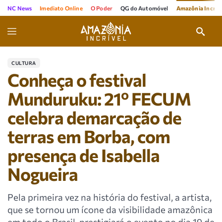
NC News
Imediato Online
O Poder
QG do Automóvel
Amazônia Incríve
CULTURA
Conheça o festival
Munduruku: 21º FECUM
celebra demarcação de
terras em Borba, com
presença de Isabella
Nogueira
Pela primeira vez na história do festival, a artista,
que se tornou um ícone da visibilidade amazônica
em todo o Brasil, prestigiará o evento no dia 19 de