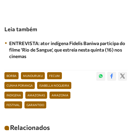
Leia também
ENTREVISTA: ator indígena Fidelis Baniwa participa do
filme ‘Rio de Sangue’, que estreia nesta quinta (16) nos
cinemas
BORBA
MUNDURUKU
FECUM
CUNHA PORANGA
ISABELLA NOGUEIRA
INDIGENA
AMAZONAS
AMAZONIA
FESTIVAL
GARANTIDO
Relacionados