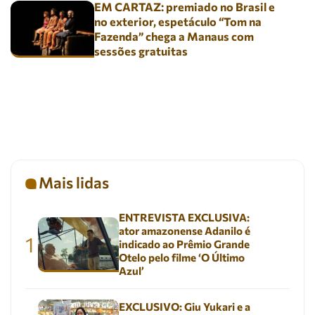
EM CARTAZ: premiado no Brasil e
no exterior, espetáculo “Tom na
Fazenda” chega a Manaus com
sessões gratuitas
Mais lidas
ENTREVISTA EXCLUSIVA:
ator amazonense Adanilo é
1
indicado ao Prêmio Grande
Otelo pelo filme ‘O Último
Azul’
EXCLUSIVO: Giu Yukari e a