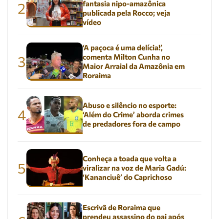
fantasia nipo-amazônica
2
publicada pela Rocco; veja
vídeo
‘A paçoca é uma delícia!’,
comenta Milton Cunha no
3
Maior Arraial da Amazônia em
Roraima
Abuso e silêncio no esporte:
4
‘Além do Crime’ aborda crimes
de predadores fora de campo
Conheça a toada que volta a
5
viralizar na voz de Maria Gadú:
‘Kananciuê’ do Caprichoso
Escrivã de Roraima que
prendeu assassino do pai após