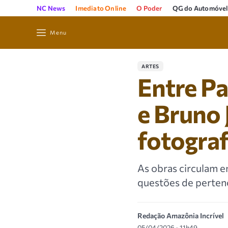
NC News
Imediato Online
O Poder
QG do Automóvel
Menu
ARTES
Entre Pa
e Bruno
fotogra
As obras circulam e
questões de pertenc
Redação Amazônia Incrível
05/04/2026 - 11h49