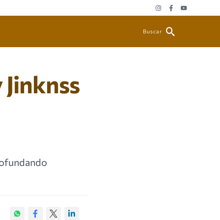
Buscar
 Jinknss
profundando