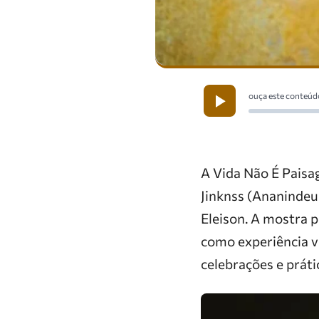
ouça este conteúd
A Vida Não É Paisa
Jinknss (Ananindeu
Eleison. A mostra 
como experiência v
celebrações e práti