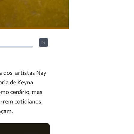
1x
s dos artistas Nay
oria de Keyna
omo cenário, mas
orrem cotidianos,
laçam.