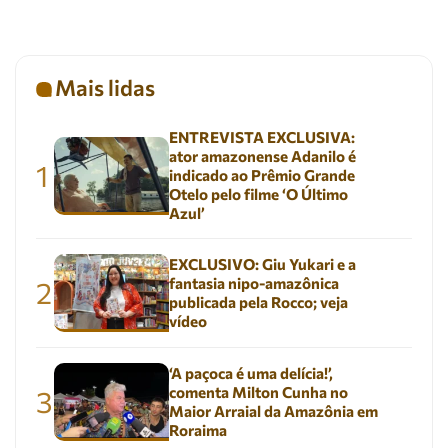
Mais lidas
ENTREVISTA EXCLUSIVA:
ator amazonense Adanilo é
1
indicado ao Prêmio Grande
Otelo pelo filme ‘O Último
Azul’
EXCLUSIVO: Giu Yukari e a
fantasia nipo-amazônica
2
publicada pela Rocco; veja
vídeo
‘A paçoca é uma delícia!’,
comenta Milton Cunha no
3
Maior Arraial da Amazônia em
Roraima