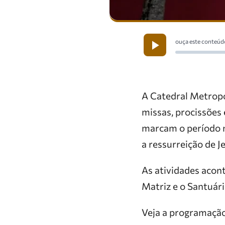
ouça este conteúd
A Catedral Metrop
missas, procissões
marcam o período m
a ressurreição de J
As atividades acon
Matriz e o Santuári
Veja a programação