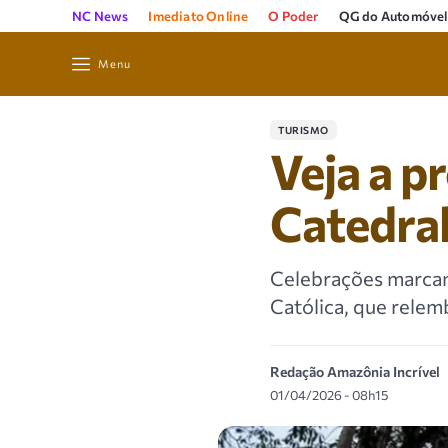
NC News
Imediato Online
O Poder
QG do Automóvel
Menu
TURISMO
Veja a p
Catedra
Celebrações marcam 
Católica, que relemb
Redação Amazônia Incrível
01/04/2026 - 08h15