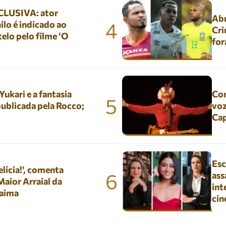
LUSIVA: ator
Abu
4
lo é indicado ao
Cri
elo pelo filme ‘O
for
kari e a fantasia
Con
5
ublicada pela Rocco;
voz
Ca
Esc
lícia!’, comenta
6
ass
aior Arraial da
int
aima
ci