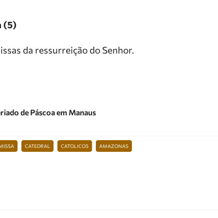
 (5)
issas da ressurreição do Senhor.
feriado de Páscoa em Manaus
MISSA
CATEDRAL
CATOLICOS
AMAZONAS