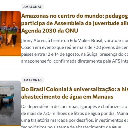
AMAZONAS
Amazonas no centro do mundo: pedago
participa de Assembleia da Juventude al
Agenda 2030 da ONU
Jhony Abreu, à frente da EduMaker Brasil, vai atuar 
Coach em evento que reúne mais de 700 jovens de cer
países entre 12 e 14 de agosto, na Suíça; presença do 
amazonense foi confirmada diretamente pela AFS Inte
AMAZONAS
Do Brasil Colonial à universalização: a hi
abastecimento de água em Manaus
Da dependência de cacimbas, igarapés e chafarizes a
de mais de 730 milhões de litros de água por dia, Man
uma trajetória marcada por desafios, investimentos e
tecnológicos no sistema de abastecimento de água.