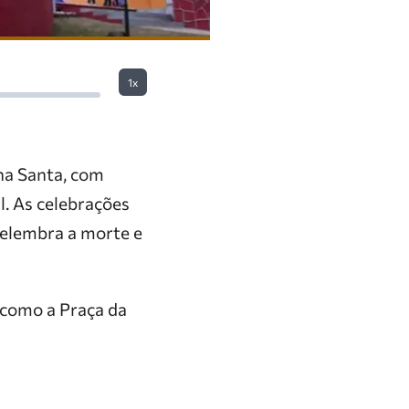
1x
na Santa, com
l. As celebrações
relembra a morte e
 como a Praça da