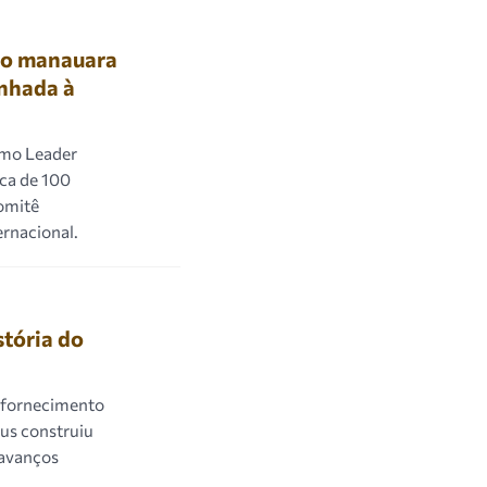
go manauara
inhada à
como Leader
ca de 100
comitê
rnacional.
stória do
o fornecimento
aus construiu
 avanços