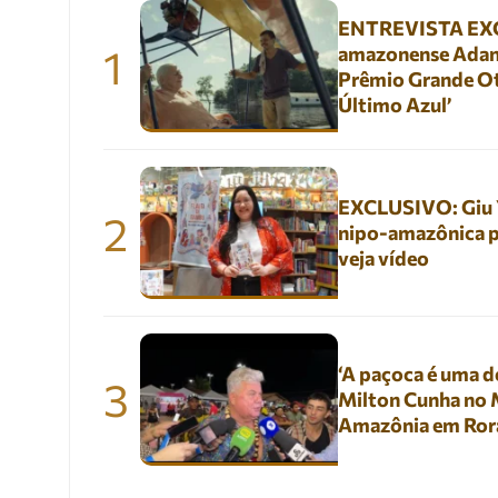
ENTREVISTA EXC
1
amazonense Adani
Prêmio Grande Ot
Último Azul’
EXCLUSIVO: Giu Yu
2
nipo-amazônica p
veja vídeo
‘A paçoca é uma de
3
Milton Cunha no M
Amazônia em Ror