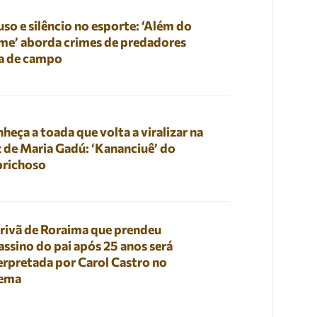
so e silêncio no esporte: ‘Além do
me’ aborda crimes de predadores
a de campo
heça a toada que volta a viralizar na
 de Maria Gadú: ‘Kananciuê’ do
prichoso
rivã de Roraima que prendeu
assino do pai após 25 anos será
erpretada por Carol Castro no
nema