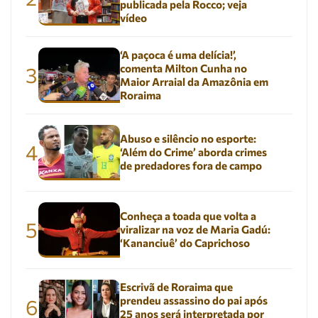
publicada pela Rocco; veja
vídeo
‘A paçoca é uma delícia!’,
comenta Milton Cunha no
3
Maior Arraial da Amazônia em
Roraima
Abuso e silêncio no esporte:
4
‘Além do Crime’ aborda crimes
de predadores fora de campo
Conheça a toada que volta a
5
viralizar na voz de Maria Gadú:
‘Kananciuê’ do Caprichoso
Escrivã de Roraima que
prendeu assassino do pai após
6
25 anos será interpretada por