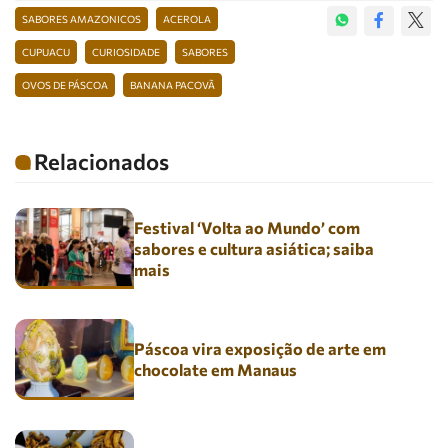
SABORES AMAZONICOS
ACEROLA
CUPUACU
CURIOSIDADE
SABORES
OVOS DE PÁSCOA
BANANA PACOVÃ
Relacionados
Festival ‘Volta ao Mundo’ com
sabores e cultura asiática; saiba
mais
Páscoa vira exposição de arte em
chocolate em Manaus