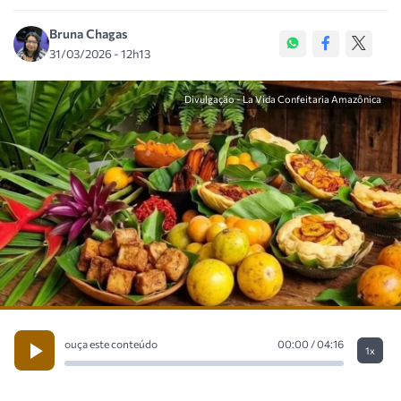
Bruna Chagas
31/03/2026 - 12h13
Divulgação - La Vida Confeitaria Amazônica
ouça este conteúdo
00:00 / 04:16
1x