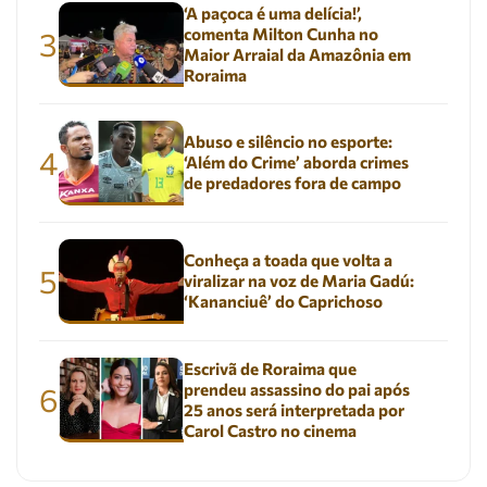
‘A paçoca é uma delícia!’,
comenta Milton Cunha no
3
Maior Arraial da Amazônia em
Roraima
Abuso e silêncio no esporte:
4
‘Além do Crime’ aborda crimes
de predadores fora de campo
Conheça a toada que volta a
5
viralizar na voz de Maria Gadú:
‘Kananciuê’ do Caprichoso
Escrivã de Roraima que
prendeu assassino do pai após
6
25 anos será interpretada por
Carol Castro no cinema