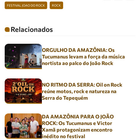
FESTIVAL JOAO DO ROCK
ROCK
Relacionados
ORGULHO DA AMAZÔNIA: Os
Tucumanus levam a força da música
nortista ao palco do João Rock
NO RITMO DA SERRA: Oil on Rock
reúne motos, rock e natureza na
Serra do Tepequém
DA AMAZÔNIA PARA O JOÃO
ROCK: Os Tucumanus e Victor
Xamã protagonizam encontro
inédito no festival