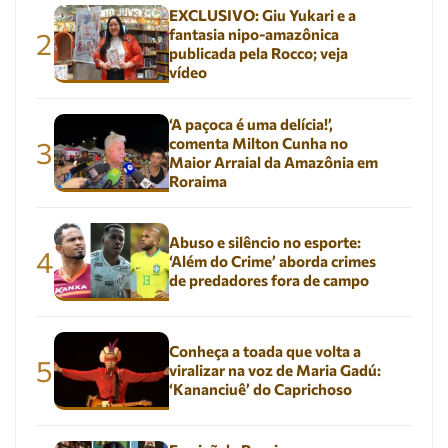
EXCLUSIVO: Giu Yukari e a
fantasia nipo-amazônica
2
publicada pela Rocco; veja
vídeo
‘A paçoca é uma delícia!’,
comenta Milton Cunha no
3
Maior Arraial da Amazônia em
Roraima
Abuso e silêncio no esporte:
4
‘Além do Crime’ aborda crimes
de predadores fora de campo
Conheça a toada que volta a
5
viralizar na voz de Maria Gadú:
‘Kananciuê’ do Caprichoso