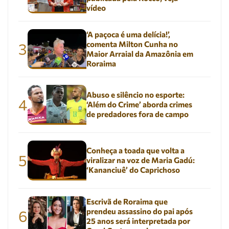
vídeo
‘A paçoca é uma delícia!’,
comenta Milton Cunha no
3
Maior Arraial da Amazônia em
Roraima
Abuso e silêncio no esporte:
4
‘Além do Crime’ aborda crimes
de predadores fora de campo
Conheça a toada que volta a
5
viralizar na voz de Maria Gadú:
‘Kananciuê’ do Caprichoso
Escrivã de Roraima que
prendeu assassino do pai após
6
25 anos será interpretada por