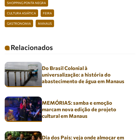
SHOPPING PONTA NEGRA
CULTURA ASIÁTICA
FEIRA
GASTRONOMIA
MANAUS
Relacionados
Do Brasil Colonial à
universalização: a história do
abastecimento de água em Manaus
MEMÓRIAS: samba e emoção
marcam nova edição de projeto
cultural em Manaus
Dia dos Pais: veja onde almoçar em