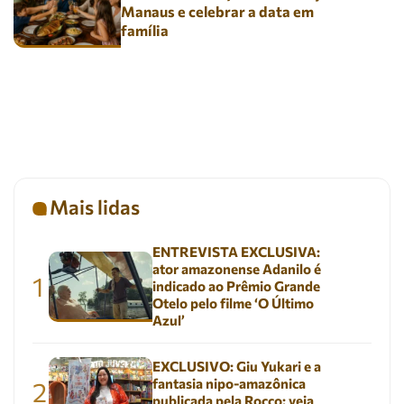
Manaus e celebrar a data em
família
Mais lidas
ENTREVISTA EXCLUSIVA:
ator amazonense Adanilo é
1
indicado ao Prêmio Grande
Otelo pelo filme ‘O Último
Azul’
EXCLUSIVO: Giu Yukari e a
fantasia nipo-amazônica
2
publicada pela Rocco; veja