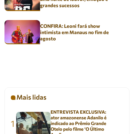
grandes sucessos
CONFIRA: Leoni fará show
intimista em Manaus no fim de
agosto
Mais lidas
ENTREVISTA EXCLUSIVA:
ator amazonense Adanilo é
1
indicado ao Prêmio Grande
Otelo pelo filme ‘O Último