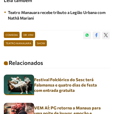
Leia também
Teatro Manauara recebe tributo a Legião Urbana com
Nathã Mariani
COMEDIA
DR. VINI
TEATRO MANAUARA
SHOW
Relacionados
Festival Folclórico do Sesc terá
Falamansa e quatro dias de festa
com entrada gratuita
VEM AÍ: PG retorna a Manaus para
uma noite de louvor, emoção e