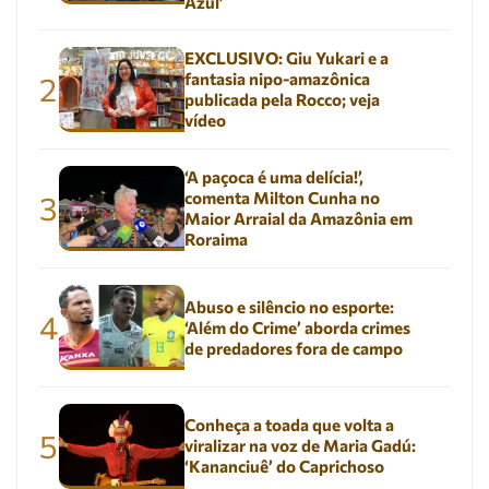
Azul’
EXCLUSIVO: Giu Yukari e a
fantasia nipo-amazônica
2
publicada pela Rocco; veja
vídeo
‘A paçoca é uma delícia!’,
comenta Milton Cunha no
3
Maior Arraial da Amazônia em
Roraima
Abuso e silêncio no esporte:
4
‘Além do Crime’ aborda crimes
de predadores fora de campo
Conheça a toada que volta a
5
viralizar na voz de Maria Gadú:
‘Kananciuê’ do Caprichoso