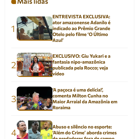
Mais lidas
ENTREVISTA EXCLUSIVA:
ator amazonense Adanilo é
1
indicado ao Prêmio Grande
Otelo pelo filme ‘O Último
Azul’
EXCLUSIVO: Giu Yukari e a
fantasia nipo-amazônica
2
publicada pela Rocco; veja
vídeo
‘A paçoca é uma delícia!’,
comenta Milton Cunha no
3
Maior Arraial da Amazônia em
Roraima
Abuso e silêncio no esporte:
4
‘Além do Crime’ aborda crimes
de predadores fora de campo