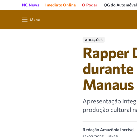
NC News
Imediato Online
O Poder
QG do Automóvel
Menu
ATRAÇÕES
Rapper D
durante
Manaus
Apresentação integ
produção cultural na
Redação Amazônia Incrível
13/03/2026 - 16h38