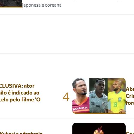
japonesa e coreana
LUSIVA: ator
Abu
4
lo é indicado ao
Cri
elo pelo filme ‘O
for
kari e a fantasia
Con