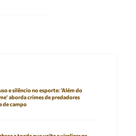
so e silêncio no esporte: ‘Além do
me’ aborda crimes de predadores
a de campo
heça a toada que volta a viralizar na