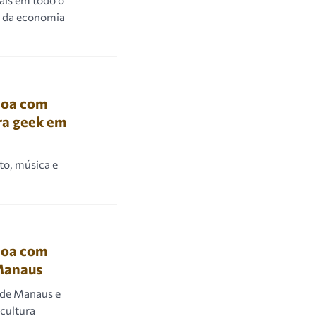
os da economia
coa com
ura geek em
to, música e
coa com
 Manaus
 de Manaus e
 cultura