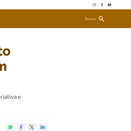
Buscar
to
em
iativa e