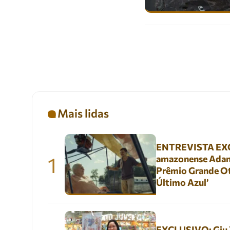
Mais lidas
ENTREVISTA EXC
1
amazonense Adani
Prêmio Grande Ot
Último Azul’
EXCLUSIVO: Giu Yu