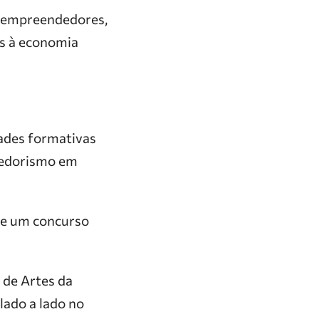
e empreendedores,
das à economia
dades formativas
ndedorismo em
a e um concurso
 de Artes da
ado a lado no