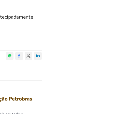
antecipadamente
ção Petrobras
rais em todo o