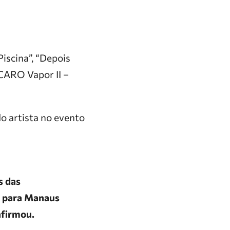
iscina”, “Depois
 CARO Vapor II –
o artista no evento
s das
 L para Manaus
afirmou.