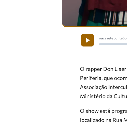
ouça este conteúd
O rapper Don L ser
Periferia, que ocor
Associação Interc
Ministério da Cult
O show está progra
localizado na Rua 