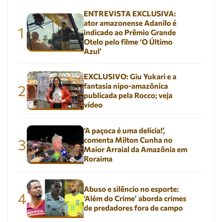
ENTREVISTA EXCLUSIVA:
ator amazonense Adanilo é
1
indicado ao Prêmio Grande
Otelo pelo filme ‘O Último
Azul’
EXCLUSIVO: Giu Yukari e a
fantasia nipo-amazônica
2
publicada pela Rocco; veja
vídeo
‘A paçoca é uma delícia!’,
comenta Milton Cunha no
3
Maior Arraial da Amazônia em
Roraima
Abuso e silêncio no esporte:
4
‘Além do Crime’ aborda crimes
de predadores fora de campo