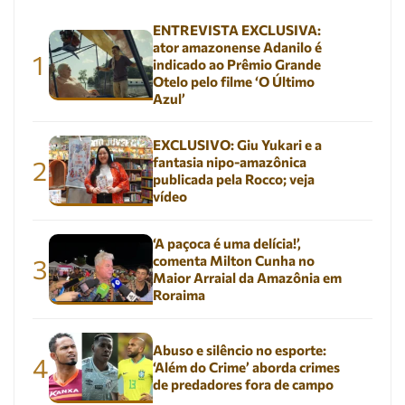
ENTREVISTA EXCLUSIVA:
ator amazonense Adanilo é
1
indicado ao Prêmio Grande
Otelo pelo filme ‘O Último
Azul’
EXCLUSIVO: Giu Yukari e a
fantasia nipo-amazônica
2
publicada pela Rocco; veja
vídeo
‘A paçoca é uma delícia!’,
comenta Milton Cunha no
3
Maior Arraial da Amazônia em
Roraima
Abuso e silêncio no esporte:
4
‘Além do Crime’ aborda crimes
de predadores fora de campo