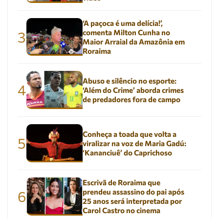
‘A paçoca é uma delícia!’,
comenta Milton Cunha no
3
Maior Arraial da Amazônia em
Roraima
Abuso e silêncio no esporte:
4
‘Além do Crime’ aborda crimes
de predadores fora de campo
Conheça a toada que volta a
5
viralizar na voz de Maria Gadú:
‘Kananciuê’ do Caprichoso
Escrivã de Roraima que
prendeu assassino do pai após
6
25 anos será interpretada por
Carol Castro no cinema