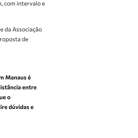
h, com intervalo e
te da Associação
proposta de
 em Manaus é
distância entre
ue o
ire dúvidas e