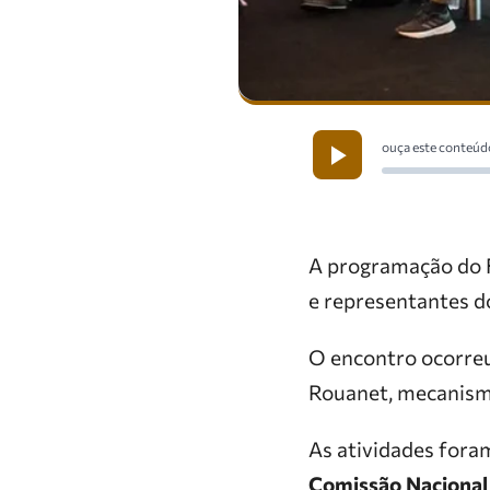
ouça este conteúd
A programação do F
e representantes do
O encontro ocorreu
Rouanet, mecanismo
As atividades fora
Comissão Nacional 