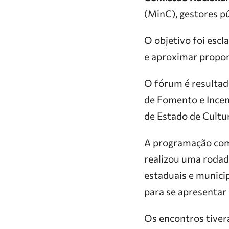
(MinC), gestores pú
O objetivo foi esc
e aproximar propon
O fórum é resultado
de Fomento e Incen
de Estado de Cultu
A programação come
realizou uma rodad
estaduais e municip
para se apresentar 
Os encontros tiver