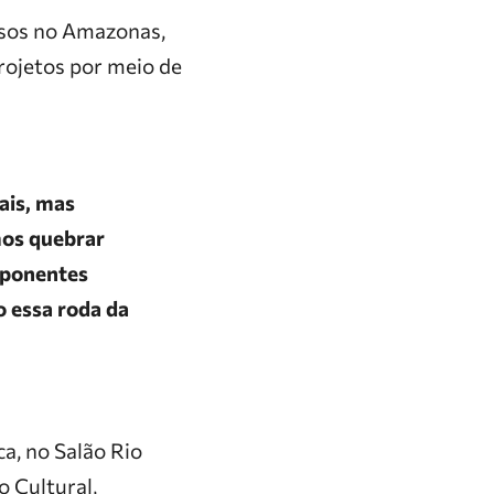
rsos no Amazonas,
rojetos por meio de
ais, mas
mos quebrar
oponentes
o essa roda da
ca, no Salão Rio
 Cultural,