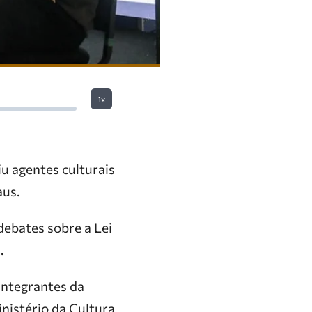
1x
u agentes culturais
aus.
debates sobre a Lei
.
integrantes da
inistério da Cultura