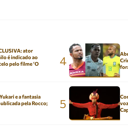
LUSIVA: ator
Abu
4
lo é indicado ao
Cri
elo pelo filme ‘O
for
kari e a fantasia
Con
5
ublicada pela Rocco;
voz
Ca