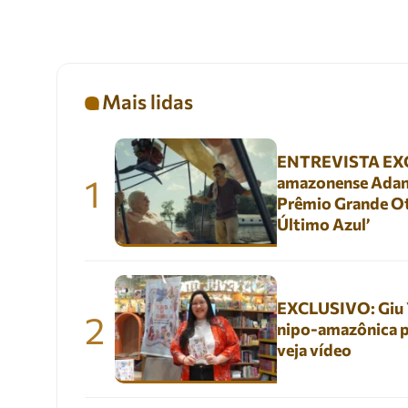
Mais lidas
ENTREVISTA EXC
1
amazonense Adani
Prêmio Grande Ot
Último Azul’
EXCLUSIVO: Giu Yu
2
nipo-amazônica p
veja vídeo