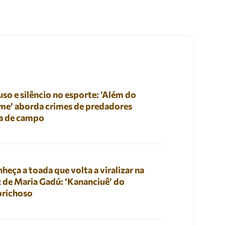
so e silêncio no esporte: ‘Além do
me’ aborda crimes de predadores
a de campo
heça a toada que volta a viralizar na
 de Maria Gadú: ‘Kananciuê’ do
prichoso