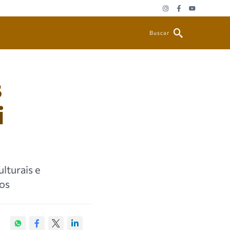
Buscar
s
i
lturais e
dos