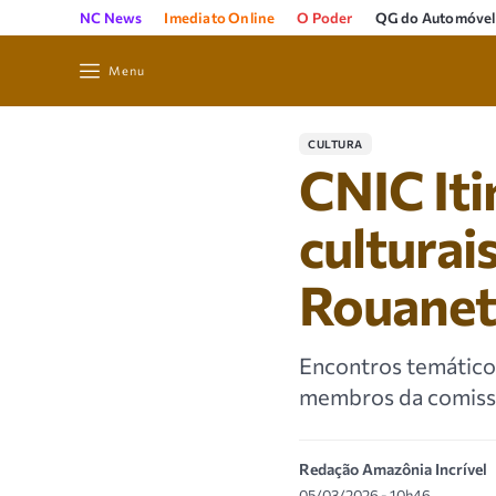
NC News
Imediato Online
O Poder
QG do Automóvel
Menu
CULTURA
CNIC Iti
culturai
Rouanet
Encontros temático
membros da comissão
Redação Amazônia Incrível
05/03/2026 - 10h46