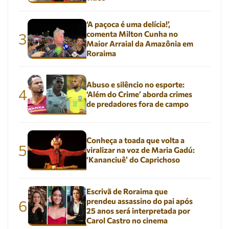
‘A paçoca é uma delícia!’,
comenta Milton Cunha no
3
Maior Arraial da Amazônia em
Roraima
Abuso e silêncio no esporte:
4
‘Além do Crime’ aborda crimes
de predadores fora de campo
Conheça a toada que volta a
5
viralizar na voz de Maria Gadú:
‘Kananciuê’ do Caprichoso
Escrivã de Roraima que
prendeu assassino do pai após
6
25 anos será interpretada por
Carol Castro no cinema