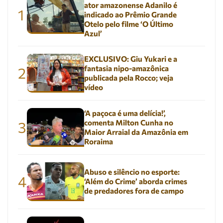
ator amazonense Adanilo é
1
indicado ao Prêmio Grande
Otelo pelo filme ‘O Último
Azul’
EXCLUSIVO: Giu Yukari e a
fantasia nipo-amazônica
2
publicada pela Rocco; veja
vídeo
‘A paçoca é uma delícia!’,
comenta Milton Cunha no
3
Maior Arraial da Amazônia em
Roraima
Abuso e silêncio no esporte:
4
‘Além do Crime’ aborda crimes
de predadores fora de campo