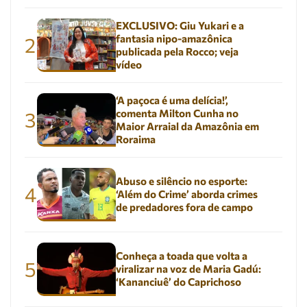
EXCLUSIVO: Giu Yukari e a
fantasia nipo-amazônica
2
publicada pela Rocco; veja
vídeo
‘A paçoca é uma delícia!’,
comenta Milton Cunha no
3
Maior Arraial da Amazônia em
Roraima
Abuso e silêncio no esporte:
4
‘Além do Crime’ aborda crimes
de predadores fora de campo
Conheça a toada que volta a
5
viralizar na voz de Maria Gadú:
‘Kananciuê’ do Caprichoso