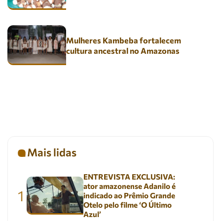
Mulheres Kambeba fortalecem
cultura ancestral no Amazonas
Mais lidas
ENTREVISTA EXCLUSIVA:
ator amazonense Adanilo é
1
indicado ao Prêmio Grande
Otelo pelo filme ‘O Último
Azul’