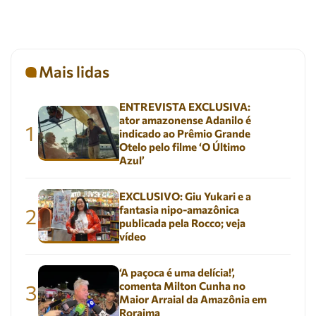
Mais lidas
ENTREVISTA EXCLUSIVA:
ator amazonense Adanilo é
1
indicado ao Prêmio Grande
Otelo pelo filme ‘O Último
Azul’
EXCLUSIVO: Giu Yukari e a
fantasia nipo-amazônica
2
publicada pela Rocco; veja
vídeo
‘A paçoca é uma delícia!’,
comenta Milton Cunha no
3
Maior Arraial da Amazônia em
Roraima