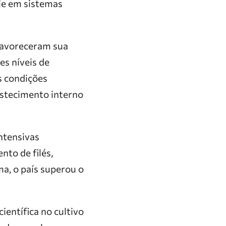
ie em sistemas
favoreceram sua
es níveis de
s condições
astecimento interno
ntensivas
nto de filés,
a, o país superou o
ientífica no cultivo