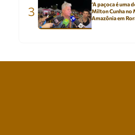
‘A paçoca é uma de
3
Milton Cunha no M
Amazônia em Ror