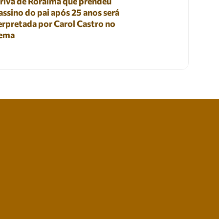
rivã de Roraima que prendeu
assino do pai após 25 anos será
erpretada por Carol Castro no
nema