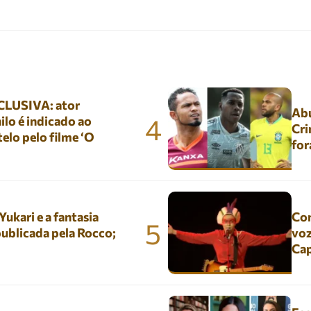
LUSIVA: ator
Abu
4
lo é indicado ao
Cri
elo pelo filme ‘O
for
kari e a fantasia
Con
5
ublicada pela Rocco;
voz
Ca