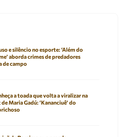
so e silêncio no esporte: ‘Além do
me’ aborda crimes de predadores
a de campo
heça a toada que volta a viralizar na
 de Maria Gadú: ‘Kananciuê’ do
prichoso