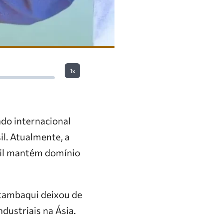
1x
ado internacional
il. Atualmente, a
sil mantém domínio
o tambaqui deixou de
dustriais na Ásia.