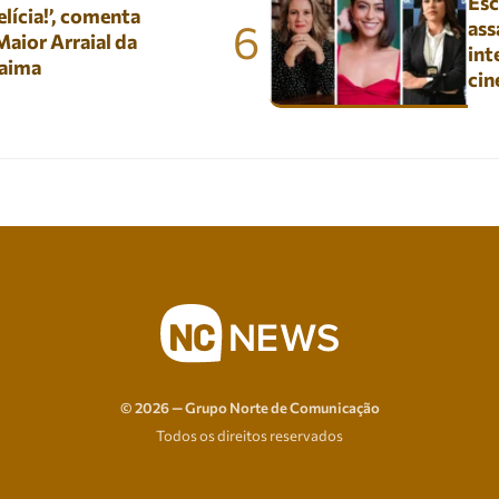
Esc
lícia!’, comenta
6
ass
aior Arraial da
int
aima
ci
© 2026 — Grupo Norte de Comunicação
Todos os direitos reservados