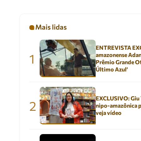
Mais lidas
ENTREVISTA EXC
1
amazonense Adani
Prêmio Grande Ot
Último Azul’
EXCLUSIVO: Giu Yu
2
nipo-amazônica p
veja vídeo