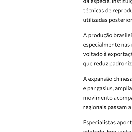
da espécie. Instit
técnicas de reprodu
utilizadas posteri
A produção brasile
especialmente nas 
voltado à exportaçã
que reduz padroniza
A expansão chinesa
e pangasius, ampli
movimento acompanh
regionais passam a 
Especialistas apon
adotado. Enquanto 