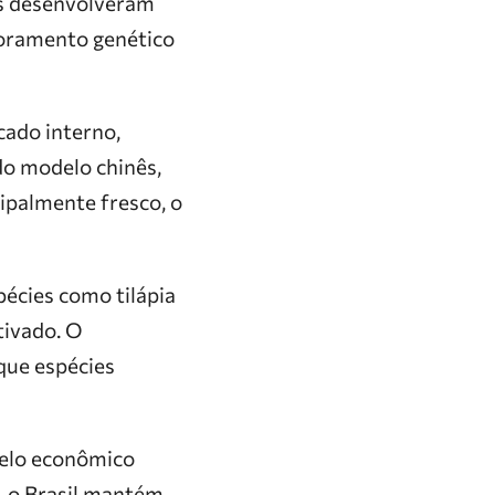
is desenvolveram
lhoramento genético
cado interno,
do modelo chinês,
cipalmente fresco, o
pécies como tilápia
tivado. O
que espécies
delo econômico
, o Brasil mantém