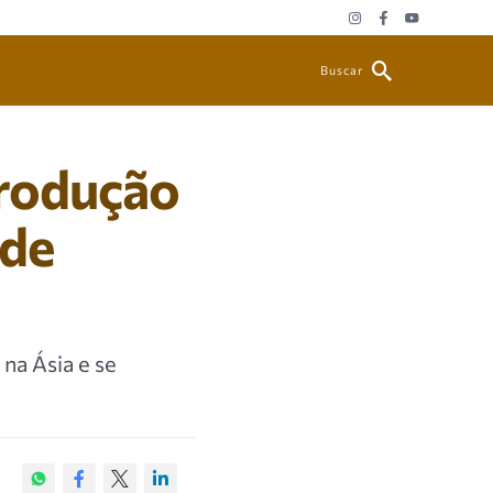
Buscar
rodução
rde
na Ásia e se