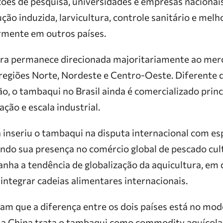
uições de pesquisa, universidades e empresas naciona
ção induzida, larvicultura, controle sanitário e me
ormente em outros países.
ira permanece direcionada majoritariamente ao mer
regiões Norte, Nordeste e Centro-Oeste. Diferente 
o, o tambaqui no Brasil ainda é comercializado prin
ção e escala industrial.
 inseriu o tambaqui na disputa internacional com es
ando sua presença no comércio global de pescado cul
a a tendência de globalização da aquicultura, em 
integrar cadeias alimentares internacionais.
tam que a diferença entre os dois países está no mo
a China trata o tambaqui como commodity aquícola