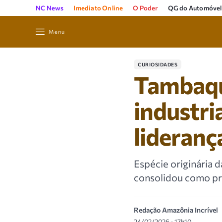
NC News
Imediato Online
O Poder
QG do Automóvel
Menu
CURIOSIDADES
Tambaqu
industri
lideran
Espécie originária 
consolidou como pro
Redação Amazônia Incrível
24/02/2026 - 17h10