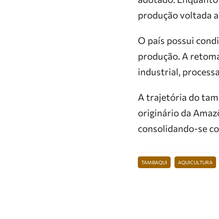
produção voltada a
O país possui cond
produção. A retoma
industrial, proces
A trajetória do ta
originário da Amazô
consolidando-se co
TAMBAQUI
AQUICULTURA