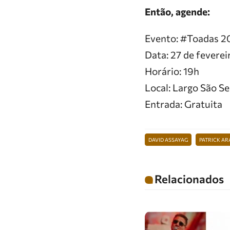
Então, agende:
Evento: #Toadas 2
Data: 27 de feverei
Horário: 19h
Local: Largo São S
Entrada: Gratuita
DAVID ASSAYAG
PATRICK AR
Relacionados