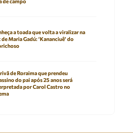
a de campo
heça a toada que volta a viralizar na
 de Maria Gadú: ‘Kananciuê’ do
prichoso
rivã de Roraima que prendeu
assino do pai após 25 anos será
erpretada por Carol Castro no
nema