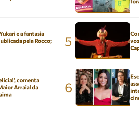
for
kari e a fantasia
Con
5
ublicada pela Rocco;
voz
Ca
Esc
lícia!’, comenta
6
ass
aior Arraial da
int
aima
ci