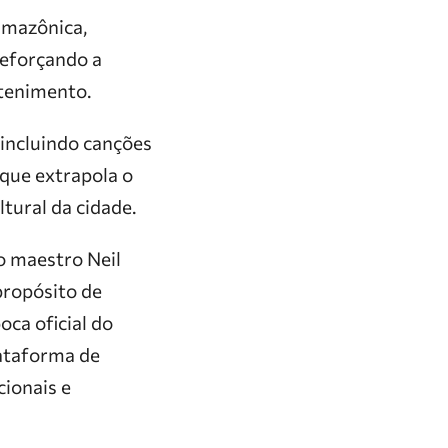
 amazônica,
reforçando a
etenimento.
 incluindo canções
 que extrapola o
ltural da cidade.
o maestro Neil
propósito de
ca oficial do
lataforma de
cionais e