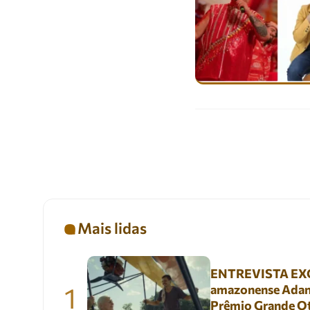
Mais lidas
ENTREVISTA EXC
1
amazonense Adani
Prêmio Grande Ot