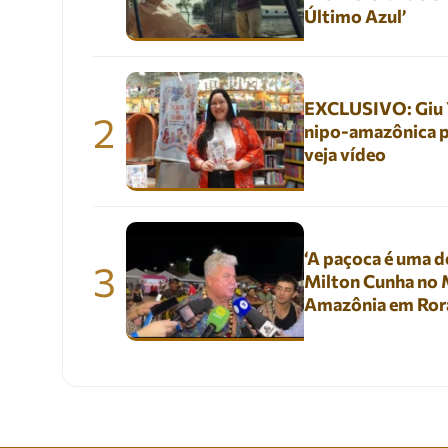
Último Azul’
EXCLUSIVO: Giu Yu
2
nipo-amazônica p
veja vídeo
‘A paçoca é uma de
3
Milton Cunha no M
Amazônia em Ror