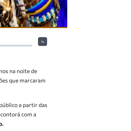
1x
os na noite de
nções que marcaram
úblico a partir das
e contorá com a
o.