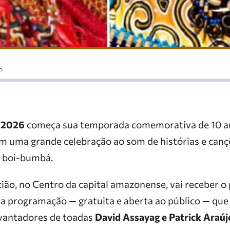
o
 2026
começa sua temporada comemorativa de 10 an
com uma grande celebração ao som de histórias e ca
o boi-bumbá.
ão, no Centro da capital amazonense, vai receber o p
 da programação — gratuita e aberta ao público — qu
evantadores de toadas
David Assayag e Patrick Araúj