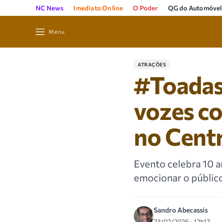
NC News
Imediato Online
O Poder
QG do Automóvel
Menu
ATRAÇÕES
#Toadas
vozes co
no Cent
Evento celebra 10 
emocionar o públic
Sandro Abecassis
23/02/2026 - 12h17