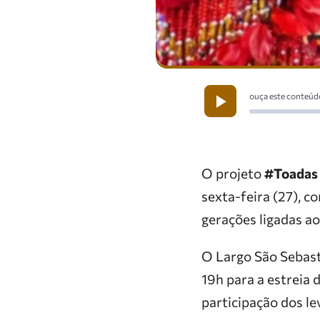
ouça este conteúd
O projeto
#Toadas
sexta-feira (27), 
gerações ligadas a
O Largo São Sebasti
19h para a estreia
participação dos l