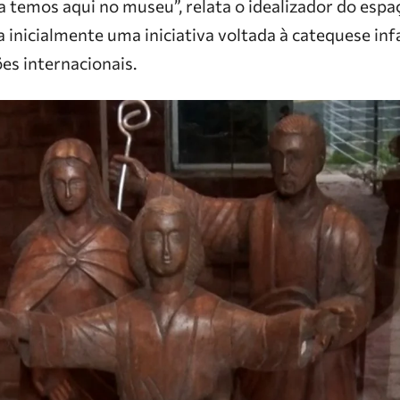
a temos aqui no museu”, relata o idealizador do espa
inicialmente uma iniciativa voltada à catequese inf
s internacionais.