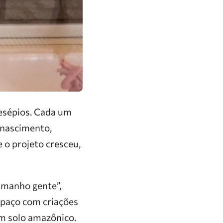
resépios. Cada um
o nascimento,
 o projeto cresceu,
amanho gente”,
espaço com criações
m solo amazônico.