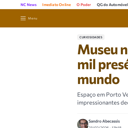
NC News
Imediato Online
O Poder
QG do Automóvel
Menu
CURIOSIDADES
Museu n
mil pres
mundo
Espaço em Porto Vel
impressionantes de
Sandro Abecassis
23/02/2026 - 13h18