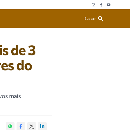
Buscar
s de 3
res do
vos mais