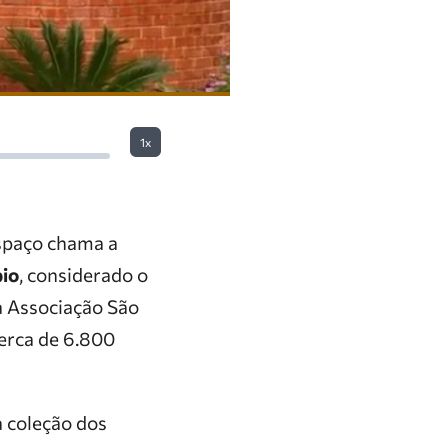
1x
espaço chama a
pio
, considerado o
a Associação São
cerca de 6.800
a coleção dos