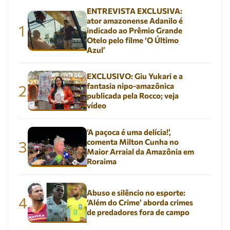
ENTREVISTA EXCLUSIVA:
ator amazonense Adanilo é
1
indicado ao Prêmio Grande
Otelo pelo filme ‘O Último
Azul’
EXCLUSIVO: Giu Yukari e a
fantasia nipo-amazônica
2
publicada pela Rocco; veja
vídeo
‘A paçoca é uma delícia!’,
comenta Milton Cunha no
3
Maior Arraial da Amazônia em
Roraima
Abuso e silêncio no esporte:
4
‘Além do Crime’ aborda crimes
de predadores fora de campo