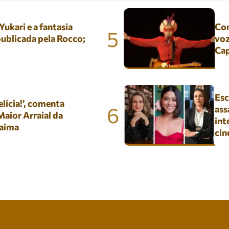
kari e a fantasia
Con
5
ublicada pela Rocco;
voz
Ca
Esc
lícia!’, comenta
6
ass
aior Arraial da
int
aima
ci