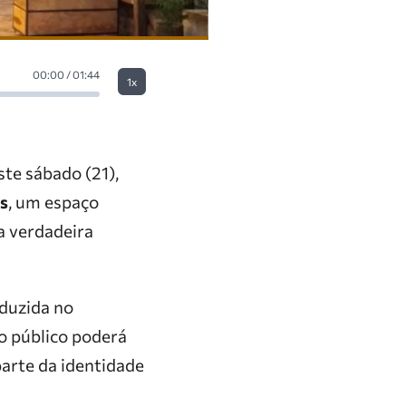
00:00 / 01:44
1x
te sábado (21),
s
, um espaço
a verdadeira
oduzida no
o público poderá
parte da identidade