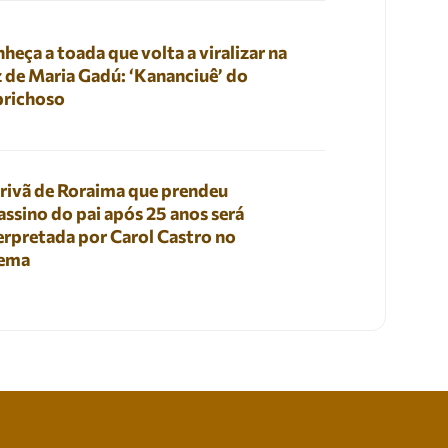
heça a toada que volta a viralizar na
 de Maria Gadú: ‘Kananciuê’ do
prichoso
rivã de Roraima que prendeu
assino do pai após 25 anos será
erpretada por Carol Castro no
nema