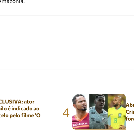
Amazônia.
LUSIVA: ator
Abu
4
lo é indicado ao
Cri
elo pelo filme ‘O
for