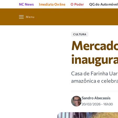
NC News
Imediato Online
O Poder
QG do Automóvel
Menu
CULTURA
Mercado
inaugura
Casa de Farinha Uar
amazônica e celebra
Sandro Abecassis
20/02/2026 - 16h30