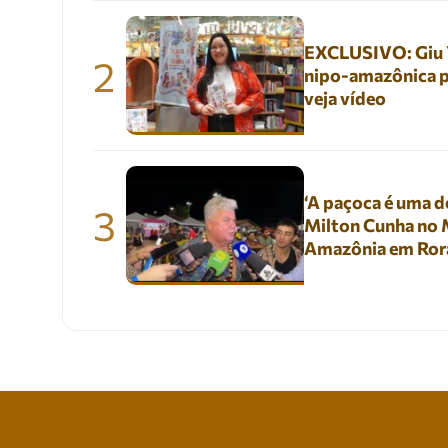
EXCLUSIVO: Giu Yu
2
nipo-amazônica p
veja vídeo
‘A paçoca é uma de
3
Milton Cunha no M
Amazônia em Ror