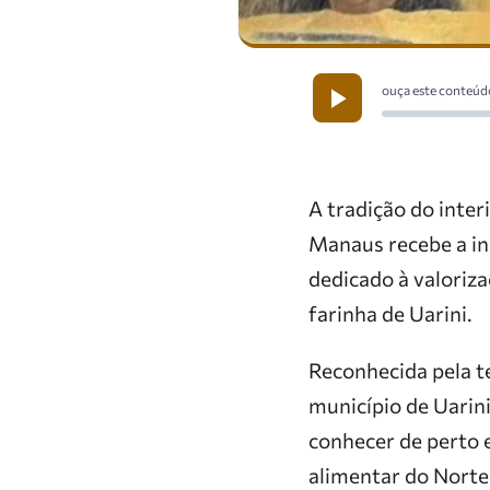
ouça este conteúd
A tradição do inte
Manaus recebe a i
dedicado à valoriz
farinha de Uarini.
Reconhecida pela t
município de Uarin
conhecer de perto e
alimentar do Norte 