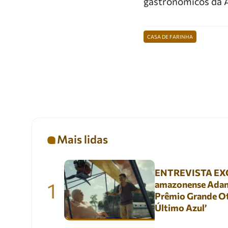
gastronômicos da 
CASA DE FARINHA
Mais lidas
ENTREVISTA EXC
1
amazonense Adani
Prêmio Grande Ot
Último Azul’