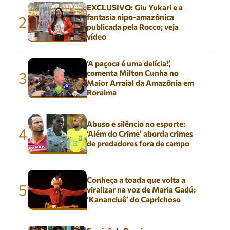
EXCLUSIVO: Giu Yukari e a
fantasia nipo-amazônica
2
publicada pela Rocco; veja
vídeo
‘A paçoca é uma delícia!’,
comenta Milton Cunha no
3
Maior Arraial da Amazônia em
Roraima
Abuso e silêncio no esporte:
4
‘Além do Crime’ aborda crimes
de predadores fora de campo
Conheça a toada que volta a
5
viralizar na voz de Maria Gadú:
‘Kananciuê’ do Caprichoso