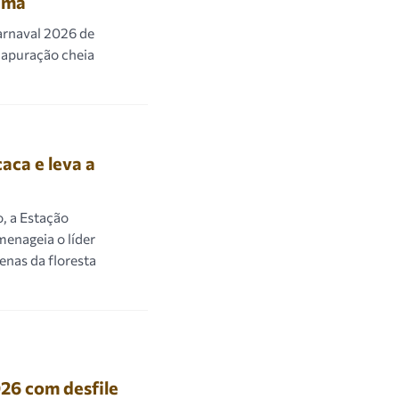
amá
arnaval 2026 de
 apuração cheia
ca e leva a
o, a Estação
enageia o líder
enas da floresta
26 com desfile