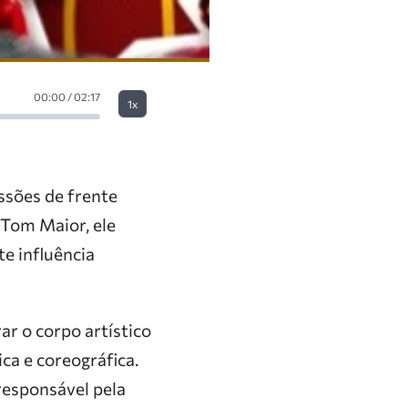
00:00 / 02:17
1x
ssões de frente
 Tom Maior, ele
e influência
r o corpo artístico
ca e coreográfica.
 responsável pela