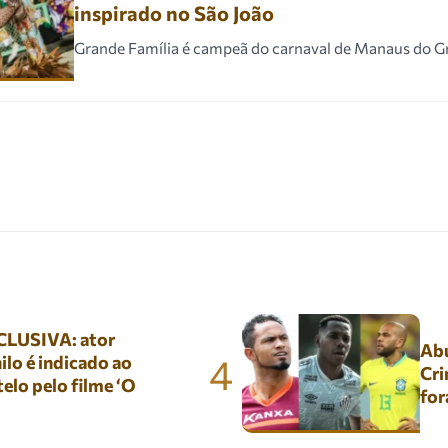
inspirado no São João
Grande Família é campeã do carnaval de Manaus do Gr
LUSIVA: ator
Abu
4
lo é indicado ao
Cri
elo pelo filme ‘O
for