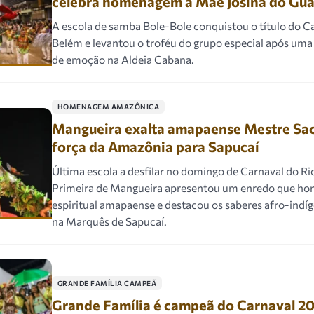
celebra homenagem à Mãe Josina do Gu
A escola de samba Bole-Bole conquistou o título do C
Belém e levantou o troféu do grupo especial após uma
de emoção na Aldeia Cabana.
HOMENAGEM AMAZÔNICA
Mangueira exalta amapaense Mestre Saca
força da Amazônia para Sapucaí
Última escola a desfilar no domingo de Carnaval do Ri
Primeira de Mangueira apresentou um enredo que hom
espiritual amapaense e destacou os saberes afro-indíg
na Marquês de Sapucaí.
GRANDE FAMÍLIA CAMPEÃ
Grande Família é campeã do Carnaval 20