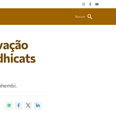
Buscar
ovação
dhicats
nhembi.