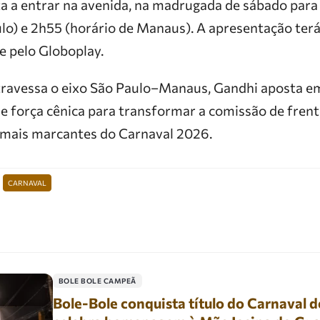
xta a entrar na avenida, na madrugada de sábado par
ulo) e 2h55 (horário de Manaus). A apresentação ter
e pelo Globoplay.
ravessa o eixo São Paulo–Manaus, Gandhi aposta e
l e força cênica para transformar a comissão de fre
ais marcantes do Carnaval 2026.
CARNAVAL
BOLE BOLE CAMPEÃ
Bole-Bole conquista título do Carnaval d