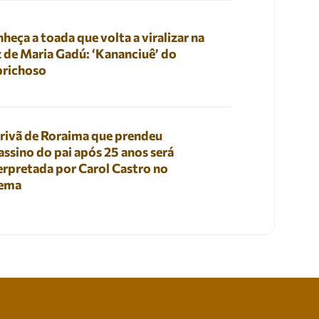
heça a toada que volta a viralizar na
 de Maria Gadú: ‘Kananciuê’ do
prichoso
rivã de Roraima que prendeu
assino do pai após 25 anos será
erpretada por Carol Castro no
nema