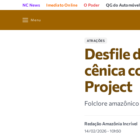
NC News
Imediato Online
O Poder
QG do Automóvel
Menu
ATRAÇÕES
Desfile 
cênica c
Project
Folclore amazônico
Redação Amazônia Incrível
14/02/2026 - 10h50