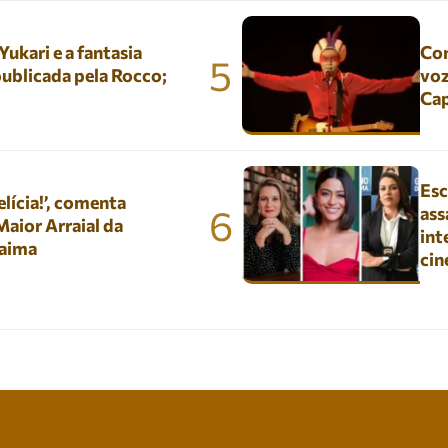
kari e a fantasia
Con
5
ublicada pela Rocco;
voz
Ca
Esc
lícia!’, comenta
6
ass
aior Arraial da
int
aima
ci