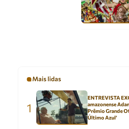
Mais lidas
ENTREVISTA EXC
1
amazonense Adani
Prêmio Grande Ot
Último Azul’