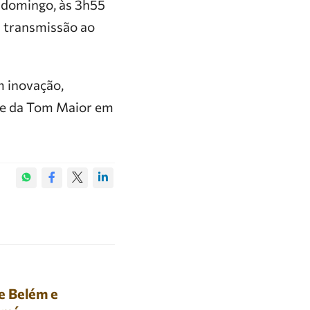
a domingo, às 3h55
á transmissão ao
m inovação,
nte da Tom Maior em
e Belém e