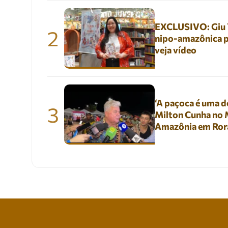
EXCLUSIVO: Giu Yu
2
nipo-amazônica p
veja vídeo
‘A paçoca é uma de
3
Milton Cunha no M
Amazônia em Ror