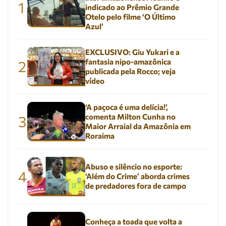
1
indicado ao Prêmio Grande
Otelo pelo filme ‘O Último
Azul’
EXCLUSIVO: Giu Yukari e a
fantasia nipo-amazônica
2
publicada pela Rocco; veja
vídeo
‘A paçoca é uma delícia!’,
comenta Milton Cunha no
3
Maior Arraial da Amazônia em
Roraima
Abuso e silêncio no esporte:
4
‘Além do Crime’ aborda crimes
de predadores fora de campo
Conheça a toada que volta a