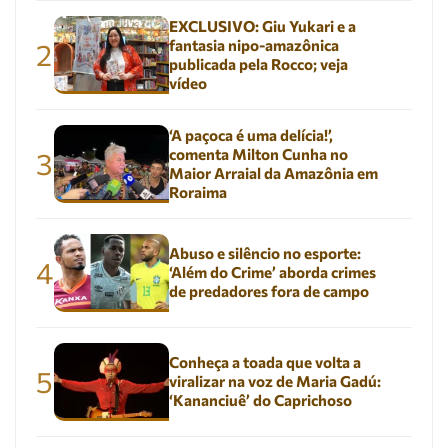
EXCLUSIVO: Giu Yukari e a
fantasia nipo-amazônica
2
publicada pela Rocco; veja
vídeo
‘A paçoca é uma delícia!’,
comenta Milton Cunha no
3
Maior Arraial da Amazônia em
Roraima
Abuso e silêncio no esporte:
4
‘Além do Crime’ aborda crimes
de predadores fora de campo
Conheça a toada que volta a
5
viralizar na voz de Maria Gadú:
‘Kananciuê’ do Caprichoso