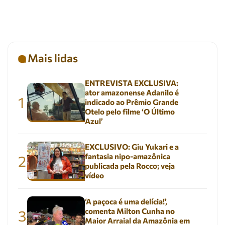
Mais lidas
ENTREVISTA EXCLUSIVA:
ator amazonense Adanilo é
1
indicado ao Prêmio Grande
Otelo pelo filme ‘O Último
Azul’
EXCLUSIVO: Giu Yukari e a
fantasia nipo-amazônica
2
publicada pela Rocco; veja
vídeo
‘A paçoca é uma delícia!’,
comenta Milton Cunha no
3
Maior Arraial da Amazônia em