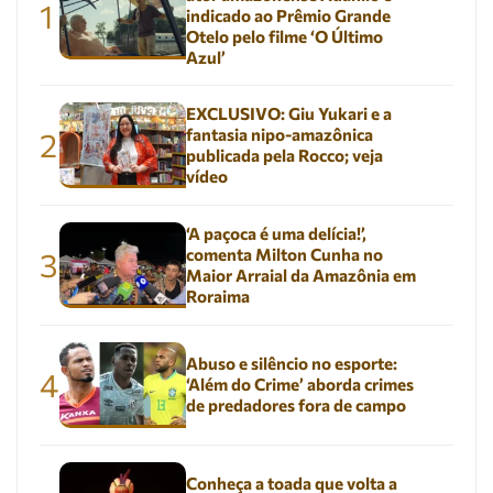
1
indicado ao Prêmio Grande
Otelo pelo filme ‘O Último
Azul’
EXCLUSIVO: Giu Yukari e a
fantasia nipo-amazônica
2
publicada pela Rocco; veja
vídeo
‘A paçoca é uma delícia!’,
comenta Milton Cunha no
3
Maior Arraial da Amazônia em
Roraima
Abuso e silêncio no esporte:
4
‘Além do Crime’ aborda crimes
de predadores fora de campo
Conheça a toada que volta a