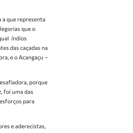
a a que representa
legorias que o
qual índios
ntes das caçadas na
bra, e o Acangaçu –
 desafiadora, porque
z, foi uma das
 esforços para
ores e aderecistas,