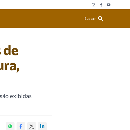
Buscar
 de
ura,
 são exibidas