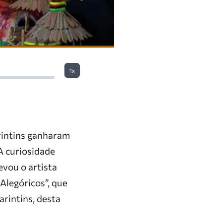
1x
arintins ganharam
A curiosidade
vou o artista
Alegóricos”, que
arintins, desta