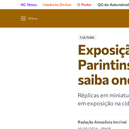
NC News
Imediato Online
O Poder
QG do Automóvel
Menu
CULTURA
Exposiçã
Parintin
saiba on
Réplicas em miniatur
em exposição na ci
Redação Amazônia Incrível
16/10/2024 - 15h05