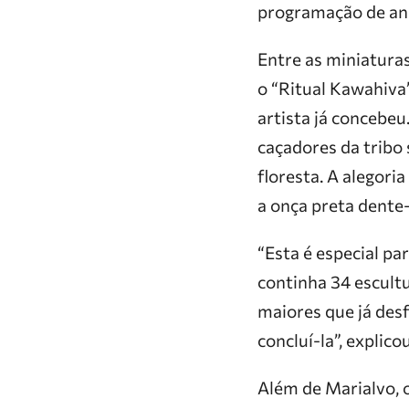
programação de ani
Entre as miniaturas
o “Ritual Kawahiva”
artista já concebeu
caçadores da tribo 
floresta. A alegor
a onça preta dente-
“Esta é especial pa
continha 34 escultu
maiores que já desf
concluí-la”, explico
Além de Marialvo, o